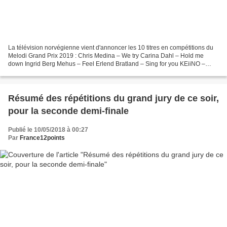
La télévision norvégienne vient d'annoncer les 10 titres en compétitions du
Melodi Grand Prix 2019 : Chris Medina – We try Carina Dahl – Hold me
down Ingrid Berg Mehus – Feel Erlend Bratland – Sing for you KEiiNO –
Spirit in the sky Anna-Lisa Kumoji –...
Résumé des répétitions du grand jury de ce soir,
pour la seconde demi-finale
Publié le 10/05/2018 à 00:27
Par
France12points