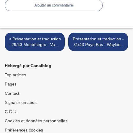
Ajouter un commentaire
< Présentation et traduction
Présentation et traduction -
- 29/43 Monténégro - Vanja
31/43 Pays-Bas - Waylon -
Radovanović / Вања
Outlaw in 'Em >
Радовановић - Inje / Иње
Hébergé par Canalblog
Top articles
Pages
Contact
Signaler un abus
C.G.U.
Cookies et données personnelles
Préférences cookies