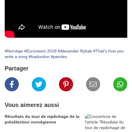
#Norvège
#Eurovision 2018
#Alexander Rybak
#That's how you
write a song
#traduction
#paroles
Partager
Vous aimerez aussi
Résultats du tour de repêchage de la
présélection norvégienne