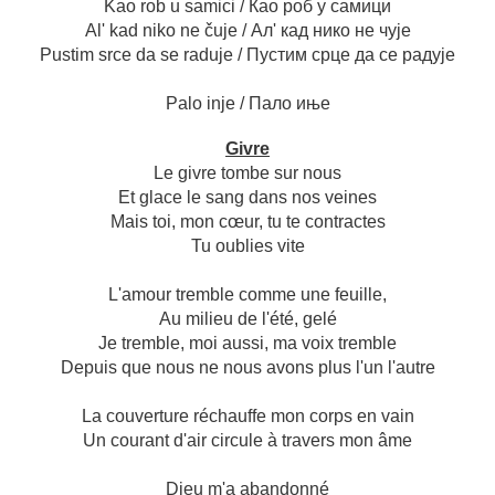
Kao rob u samici / Као роб у самици
Al' kad niko ne čuje / Ал' кад нико не чује
Pustim srce da se raduje / Пустим срце да се радује
Palo inje / Пало иње
Givre
Le givre tombe sur nous
Et glace le sang dans nos veines
Mais toi, mon cœur, tu te contractes
Tu oublies vite
L'amour tremble comme une feuille,
Au milieu de l'été, gelé
Je tremble, moi aussi, ma voix tremble
Depuis que nous ne nous avons plus l'un l'autre
La couverture réchauffe mon corps en vain
Un courant d'air circule à travers mon âme
Dieu m'a abandonné