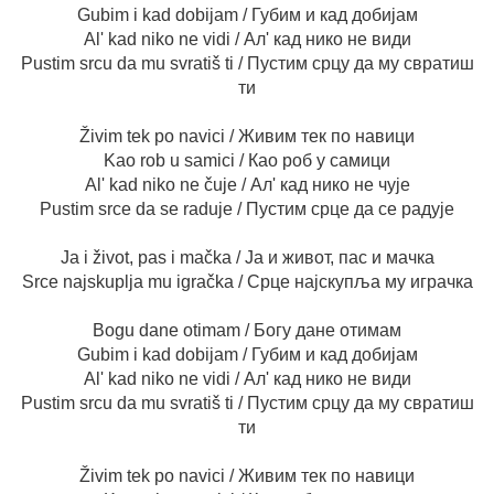
Gubim i kad dobijam / Губим и кад добијам
Al' kad niko ne vidi / Ал' кад нико не види
Pustim srcu da mu svratiš ti / Пустим срцу да му свратиш
ти
Živim tek po navici / Живим тек по навици
Kao rob u samici / Као роб у самици
Al' kad niko ne čuje / Ал' кад нико не чује
Pustim srce da se raduje / Пустим срце да се радује
Ja i život, pas i mačka / Ја и живот, пас и мачка
Srce najskuplja mu igračka / Срце најскупља му играчка
Bogu dane otimam / Богу дане отимам
Gubim i kad dobijam / Губим и кад добијам
Al' kad niko ne vidi / Ал' кад нико не види
Pustim srcu da mu svratiš ti / Пустим срцу да му свратиш
ти
Živim tek po navici / Живим тек по навици