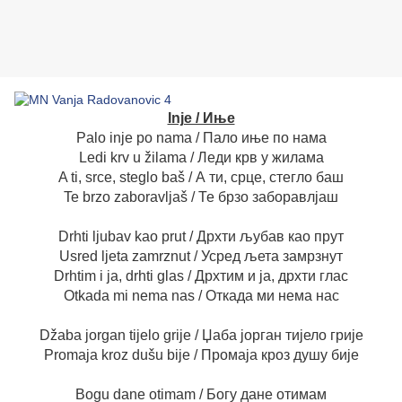
Inje / Иње
Palo inje po nama / Пало иње по нама
Ledi krv u žilama / Леди крв у жилама
A ti, srce, steglo baš / А ти, срце, стегло баш
Te brzo zaboravljaš / Те брзо заборавлјаш
Drhti ljubav kao prut / Дрхти љубав као прут
Usred ljeta zamrznut / Усред љета замрзнут
Drhtim i ja, drhti glas / Дрхтим и ја, дрхти глас
Otkada mi nema nas / Откада ми нема нас
Džaba jorgan tijelo grije / Џаба јорган тијело грије
Promaja kroz dušu bije / Промаја кроз душу бије
Bogu dane otimam / Богу дане отимам