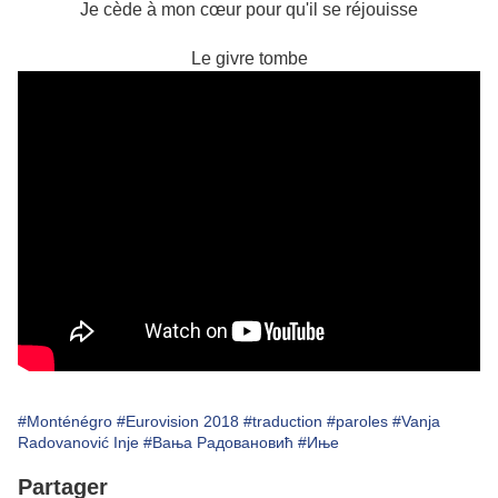
Je cède à mon cœur pour qu'il se réjouisse
Le givre tombe
#Monténégro
#Eurovision 2018
#traduction
#paroles
#Vanja
Radovanović Inje
#Вања Радовановић
#Иње
Partager