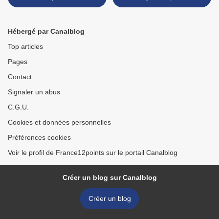
Melodifestivalen avec
Macédoine >
"Dance you off" et
représentera la Suède à
Hébergé par Canalblog
Lisbonne
Top articles
Pages
Contact
Signaler un abus
C.G.U.
Cookies et données personnelles
Préférences cookies
Voir le profil de France12points sur le portail Canalblog
Créer un blog sur Canalblog
Créer un blog