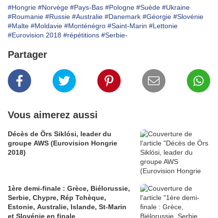
#Hongrie
#Norvège
#Pays-Bas
#Pologne
#Suède
#Ukraine
#Roumanie
#Russie
#Australie
#Danemark
#Géorgie
#Slovénie
#Malte
#Moldavie
#Monténégro
#Saint-Marin
#Lettonie
#Eurovision 2018
#répétitions
#Serbie-
Partager
Vous aimerez aussi
Décès de Örs Siklósi, leader du
groupe AWS (Eurovision Hongrie
2018)
1ère demi-finale : Grèce, Biélorussie,
Serbie, Chypre, Rép Tchèque,
Estonie, Australie, Islande, St-Marin
et Slovénie en finale