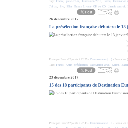
Tags:
France
,
présélection
,
Eurovision 2018
,
Garou
,
Destination 
J'ai cru
,
Eva
,
Elha
,
Emmy Liyana - OK ou KO
,
Jamais sans oi
,
26 décembre 2017
La présélection française débutera le 13 
l
Posté par France12points à 22:25 -
Commentaires [
…
]
- Permalien [
Tags:
France
,
Amir
,
présélection
,
Eurovision 2018
,
Garou
,
Isabe
23 décembre 2017
15 des 18 participants de Destination Eur
Posté par France12points à 22:45 -
Commentaires [
…
]
- Permalien [