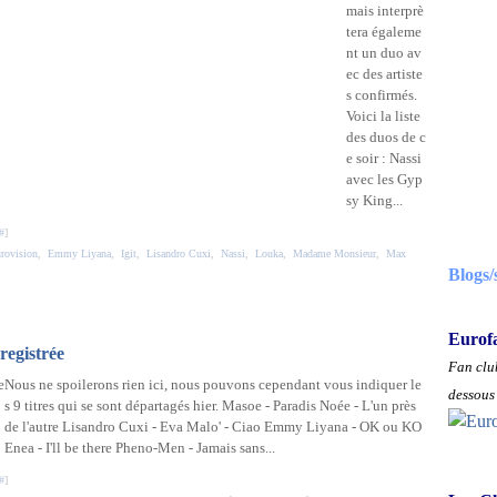
mais interprè
tera égaleme
nt un duo av
ec des artiste
s confirmés.
Voici la liste
des duos de c
e soir : Nassi
avec les Gyp
sy King...
#
]
urovision
,
Emmy Liyana
,
Igit
,
Lisandro Cuxi
,
Nassi
,
Louka
,
Madame Monsieur
,
Max
Blogs/
Eurof
registrée
Fan club
Nous ne spoilerons rien ici, nous pouvons cependant vous indiquer le
dessous 
s 9 titres qui se sont départagés hier. Masoe - Paradis Noée - L'un près
de l'autre Lisandro Cuxi - Eva Malo' - Ciao Emmy Liyana - OK ou KO
Enea - I'll be there Pheno-Men - Jamais sans...
#
]