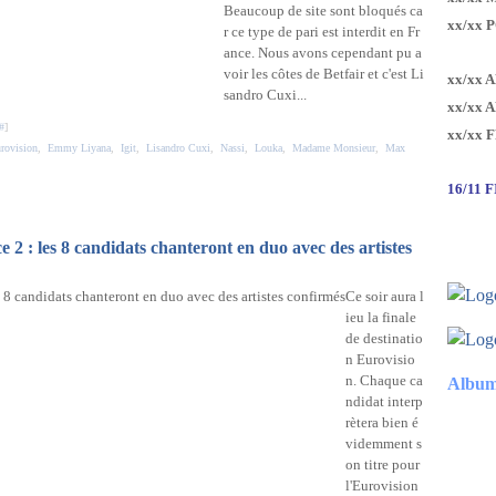
Beaucoup de site sont bloqués ca
xx/xx 
r ce type de pari est interdit en Fr
ance. Nous avons cependant pu a
voir les côtes de Betfair et c'est Li
xx/xx 
sandro Cuxi...
xx/xx 
#
]
xx/xx 
urovision
,
Emmy Liyana
,
Igit
,
Lisandro Cuxi
,
Nassi
,
Louka
,
Madame Monsieur
,
Max
16/11 
 2 : les 8 candidats chanteront en duo avec des artistes
Ce soir aura l
ieu la finale
de destinatio
n Eurovisio
n. Chaque ca
Album
ndidat interp
rètera bien é
videmment s
on titre pour
l'Eurovision