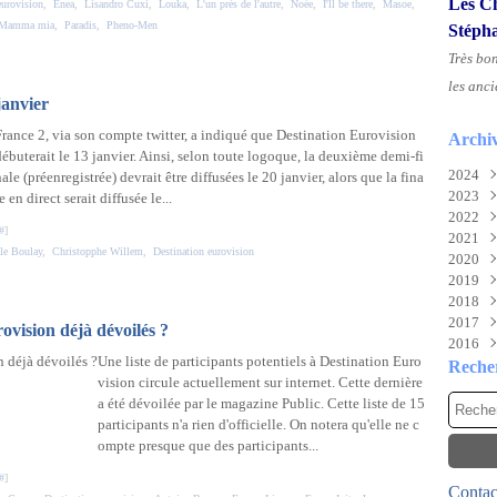
Les Ch
eurovision
,
Enea
,
Lisandro Cuxi
,
Louka
,
L'un près de l'autre
,
Noée
,
I'll be there
,
Masoe
,
Mamma mia
,
Paradis
,
Pheno-Men
Stéph
Très bo
les anci
janvier
France 2, via son compte twitter, a indiqué que Destination Eurovision
Archi
débuterait le 13 janvier. Ainsi, selon toute logoque, la deuxième demi-fi
2024
nale (préenregistrée) devrait être diffusées le 20 janvier, alors que la fina
2023
Aoû
e en direct serait diffusée le...
2022
Juil
Nov
#
]
2021
Juin
Sep
Déc
lle Boulay
,
Christopphe Willem
,
Destination eurovision
2020
Mai
Mai
Déc
2019
Févr
Mar
Nov
Déc
2018
Févr
Oct
Nov
Déc
2017
Janv
Sep
Oct
Nov
Déc
ovision déjà dévoilés ?
2016
Aoû
Mai
Oct
Nov
Déc
Une liste de participants potentiels à Destination Euro
Juil
Mar
Aoû
Oct
Nov
Déc
Reche
vision circule actuellement sur internet. Cette dernière
Mai
Févr
Juil
Sep
Oct
Nov
a été dévoilée par le magazine Public. Cette liste de 15
Avri
Janv
Mai
Aoû
Sep
Oct
participants n'a rien d'officielle. On notera qu'elle ne c
Mar
Avri
Juil
Aoû
Sep
ompte presque que des participants...
Févr
Mar
Juin
Juil
Aoû
Janv
Févr
Mai
Juin
Juil
#
]
Contact
Janv
Avri
Mai
Juin