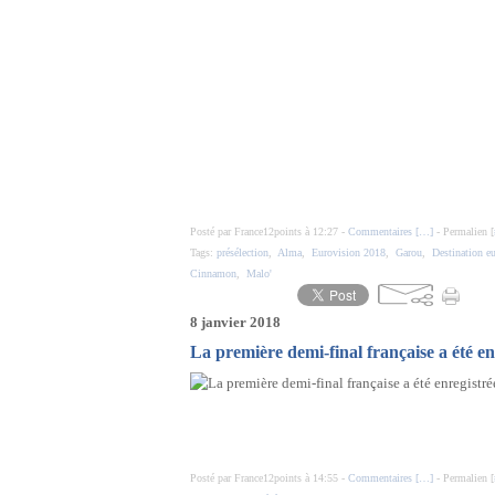
Posté par France12points à 12:27 -
Commentaires [
…
]
- Permalien [
Tags:
présélection
,
Alma
,
Eurovision 2018
,
Garou
,
Destination e
Cinnamon
,
Malo'
8 janvier 2018
La première demi-final française a été en
Posté par France12points à 14:55 -
Commentaires [
…
]
- Permalien [