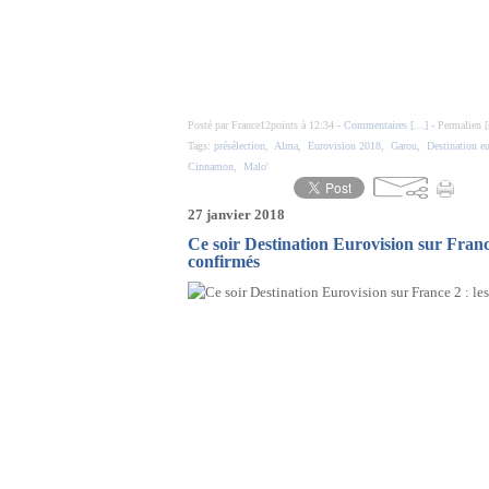
Posté par France12points à 12:34 -
Commentaires [
…
]
- Permalien [
Tags:
présélection
,
Alma
,
Eurovision 2018
,
Garou
,
Destination e
Cinnamon
,
Malo'
27 janvier 2018
Ce soir Destination Eurovision sur France
confirmés