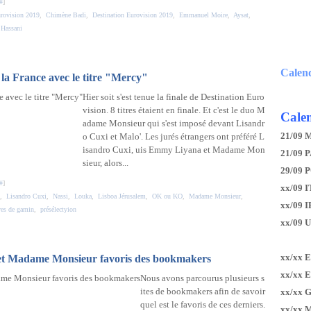
#
]
rovision 2019
,
Chimène Badi
,
Destination Eurovision 2019
,
Emmanuel Moire
,
Aysat
,
 Hassani
Calen
a France avec le titre "Mercy"
Hier soit s'est tenue la finale de Destination Euro
vision. 8 titres étaient en finale. Et c'est le duo M
Calen
adame Monsieur qui s'est imposé devant Lisandr
21/09 
o Cuxi et Malo'. Les jurés étrangers ont préféré L
isandro Cuxi, uis Emmy Liyana et Madame Mon
21/09 P
sieur, alors...
29/09 
#
]
xx/09 I
,
Lisandro Cuxi
,
Nassi
,
Louka
,
Lisboa Jérusalem
,
OK ou KO
,
Madame Monsieur
,
xx/09 
es de gamin
,
présélectyion
xx/09 
xx/xx 
 et Madame Monsieur favoris des bookmakers
xx/xx 
Nous avons parcourus plusieurs s
ites de bookmakers afin de savoir
xx/xx 
quel est le favoris de ces derniers.
xx/xx 