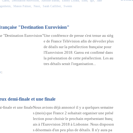
,
Garou
,
Destination eurovision
,
Antoine Barrau
,
Emmy Liyana
,
Enea
,
Igit
,
Jane
Mar
Avri
Mai
agenheim
,
Manon Palmer
,
Nassi
,
Sarah Caillibot
,
Sweem
Févr
Mar
Janv
Févr
Janv
n française "Destination Eurovision"
Une conférence de presse s'est tenue au sièg
e de France Télévision afin de dévoiler plus
de déails sur la présélection française pour
l'Eurovision 2018. Garou est confirmé dans
la présentation de cette présélection. Les au
tres détails serait l'organisation...
#
]
ux demi-finale et une finale
Nous avions déjà annoncé il y a quelques semaine
s (mois) que France 2 sohaitait organiser une présé
lection pour choisir le prochain représentant franç
ais à l'Eurovision 2018 à Lisbonne. Nous disposon
s désormais d'un peu plus de détails. Il n'y aura pa