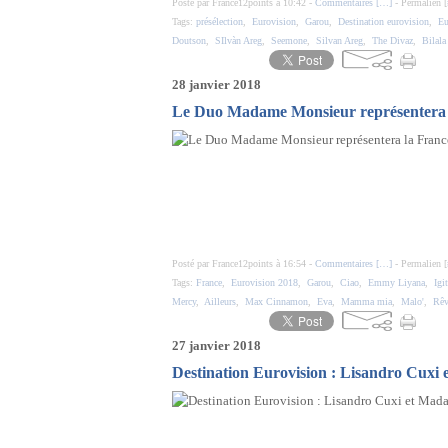
Posté par France12points à 10:42 -
Commentaires [
…
]
- Permalien [
Tags:
présélection
,
Eurovision
,
Garou
,
Destination eurovision
,
Eu
Doutson
,
SIlvàn Areg
,
Seemone
,
Silvan Areg
,
The Divaz
,
Bilala
28 janvier 2018
Le Duo Madame Monsieur représentera l
Posté par France12points à 16:54 -
Commentaires [
…
]
- Permalien [
Tags:
France
,
Eurovision 2018
,
Garou
,
Ciao
,
Emmy Liyana
,
Igit
Mercy
,
Ailleurs
,
Max Cinnamon
,
Eva
,
Mamma mia
,
Malo'
,
Rêv
27 janvier 2018
Destination Eurovision : Lisandro Cuxi