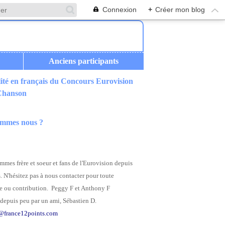
Connexion
+
Créer mon blog
Anciens participants
ité en français du Concours Eurovision
 Chanson
ommes nous ?
mes frère et soeur et fans de l'Eurovision depuis
. N'hésitez pas à nous contacter pour toute
 ou contribution. Peggy F et Anthony F
depuis peu par un ami, Sébastien D.
@france12points.com