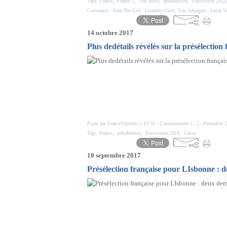
Tags:
France
,
France 2
,
The Voice
,
présélection
,
Eurovision 2018
Constance
,
June The Girl
,
Lisandro Cuxi
,
Luc Arbogast
,
Lucie V
14 octobre 2017
Plus dedétails révélés sur la présélectio
Posté par France12points à 10:35 -
Commentaires [
…
]
- Permalien [
Tags:
France
,
présélection
,
Eurovision 2018
,
Garou
10 septembre 2017
Présélection française pour LIsbonne : de