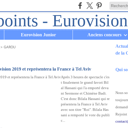
Eurovision Junior
Anciens concours
Actual
>
GAROU
de la
.
ision 2019 et représentera la France à Tel Aviv
Qui s
Après 3 heures de spectacle c'es
t finalement le grand favori Bil
al Hassani qui l'a emporté deva
Nous som
nt Seemone et Chimène Badi.
C'est donc Bilala Hassani qui re
toujours
présentera la France à Tel Aviv
demande
avec son titre "Roi". Bilala Has
Rejoint 
sani a remporté le vote du publi
c...
contact