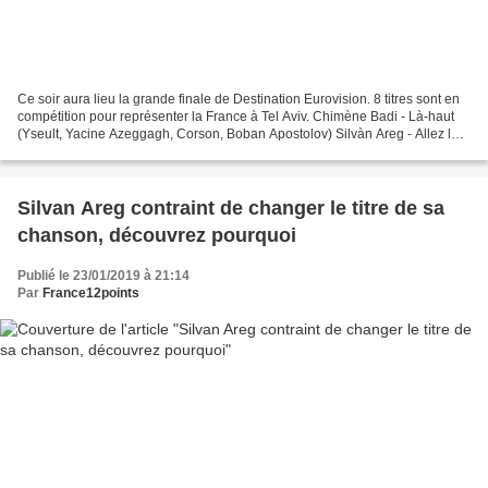
Ce soir aura lieu la grande finale de Destination Eurovision. 8 titres sont en
compétition pour représenter la France à Tel Aviv. Chimène Badi - Là-haut
(Yseult, Yacine Azeggagh, Corson, Boban Apostolov) Silvàn Areg - Allez leur
dire (Caz B, Mamadou Niakate,...
Silvan Areg contraint de changer le titre de sa
chanson, découvrez pourquoi
Publié le 23/01/2019 à 21:14
Par
France12points