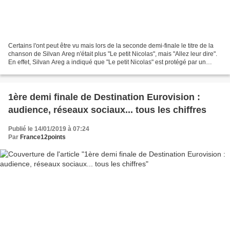
Certains l'ont peut être vu mais lors de la seconde demi-finale le titre de la
chanson de Silvan Areg n'était plus "Le petit Nicolas", mais "Allez leur dire".
En effet, Silvan Areg a indiqué que "Le petit Nicolas" est protégé par un
copyright et que les...
1ère demi finale de Destination Eurovision :
audience, réseaux sociaux... tous les chiffres
Publié le 14/01/2019 à 07:24
Par
France12points