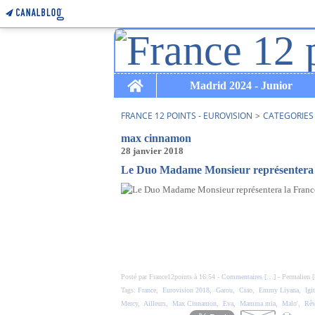
Home
Madrid 2024 - Junior
FRANCE 12 POINTS - EUROVISION
>
CATEGORIES
max cinnamon
28 janvier 2018
Le Duo Madame Monsieur représentera l
Posté par France12points à 16:54 -
Commentaires [
…
]
- Permalien [
Tags:
France
,
Eurovision 2018
,
Garou
,
Ciao
,
Emmy Liyana
,
Igit
Mercy
,
Ailleurs
,
Max Cinnamon
,
Eva
,
Mamma mia
,
Malo'
,
Rêv