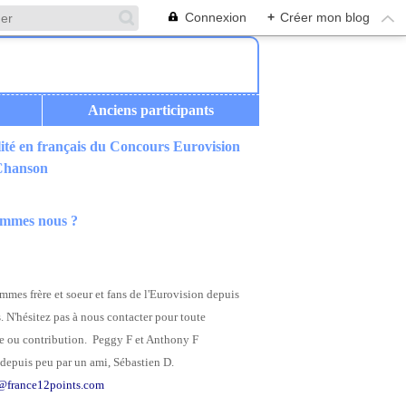
Connexion
+
Créer mon blog
Anciens participants
ité en français du Concours Eurovision
 Chanson
ommes nous ?
mes frère et soeur et fans de l'Eurovision depuis
. N'hésitez pas à nous contacter pour toute
 ou contribution. Peggy F et Anthony F
depuis peu par un ami, Sébastien D.
@france12points.com