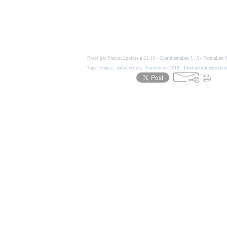
Posté par France12points à 21:10 -
Commentaires [
…
]
- Permalien [
Tags:
France
,
présélection
,
Eurovision 2018
,
Destination eurovisi