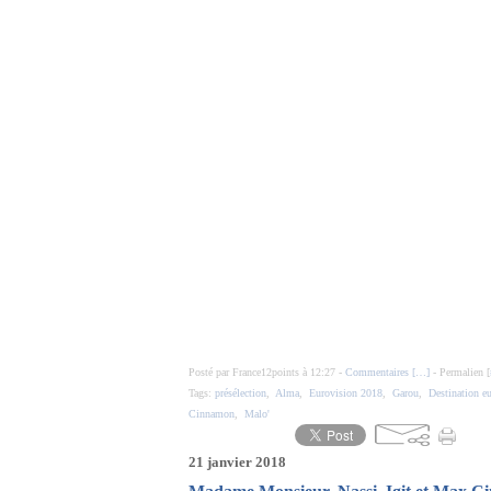
Posté par France12points à 12:27 -
Commentaires [
…
]
- Permalien [
Tags:
présélection
,
Alma
,
Eurovision 2018
,
Garou
,
Destination e
Cinnamon
,
Malo'
21 janvier 2018