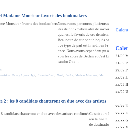
 et Madame Monsieur favoris des bookmakers
Nous avons parcourus plusieurs s
ites de bookmakers afin de savoir
Calen
quel est le favoris de ces derniers.
Beaucoup de site sont bloqués ca
r ce type de pari est interdit en Fr
Calen
ance. Nous avons cependant pu a
21/09 
voir les côtes de Betfair et c'est Li
sandro Cuxi...
21/09 P
29/09 
#
]
urovision
,
Emmy Liyana
,
Igit
,
Lisandro Cuxi
,
Nassi
,
Louka
,
Madame Monsieur
,
Max
xx/09 I
xx/09 
xx/09 
 2 : les 8 candidats chanteront en duo avec des artistes
xx/xx 
xx/xx 
Ce soir aura l
ieu la finale
xx/xx 
de destinatio
xx/xx 