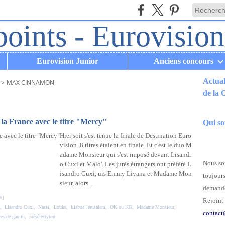
Eurovision Junior
Anciens concours
Actual
>
MAX CINNAMON
de la
.
a France avec le titre "Mercy"
Qui s
Hier soit s'est tenue la finale de Destination Euro
vision. 8 titres étaient en finale. Et c'est le duo M
adame Monsieur qui s'est imposé devant Lisandr
Nous som
o Cuxi et Malo'. Les jurés étrangers ont préféré L
isandro Cuxi, uis Emmy Liyana et Madame Mon
toujours
sieur, alors...
demande
#
]
Rejoint 
,
Lisandro Cuxi
,
Nassi
,
Louka
,
Lisboa Jérusalem
,
OK ou KO
,
Madame Monsieur
,
contact
es de gamin
,
présélectyion