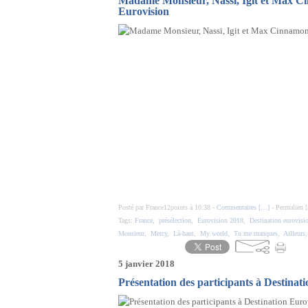
Madame Monsieur, Nassi, Igit et Max Cin
Eurovision
Posté par France12points à 10:38 -
Commentaires [
…
]
- Permalien [
Tags:
France
,
présélection
,
Eurovision 2018
,
Destination eurovisi
Monsieur
,
Mercy
,
Là-haut
,
My world
,
Tu me manques
,
Ailleurs
5 janvier 2018
Présentation des participants à Destinat