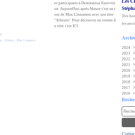
Les Ch
es participants à Destination Eurovisi
Stéph
on. Aujourd'hui après Masoe c'est au t
our de Max Cinnamon avec son titre
Très bo
"Ailleurs". Pour découvrir un extrait d
les anci
u titre c'est ICI.
#
]
Archi
on
,
Ailleurs
,
Max Cinnamon
2024
2023
Aoû
2022
Juil
Nov
2021
Juin
Sep
Déc
2020
Mai
Mai
Déc
2019
Févr
Mar
Nov
Déc
2018
Févr
Oct
Nov
Déc
2017
Janv
Sep
Oct
Nov
Déc
2016
Aoû
Mai
Oct
Nov
Déc
Juil
Mar
Aoû
Oct
Nov
Déc
Reche
Mai
Févr
Juil
Sep
Oct
Nov
Avri
Janv
Mai
Aoû
Sep
Oct
Mar
Avri
Juil
Aoû
Sep
Févr
Mar
Juin
Juil
Aoû
Janv
Févr
Mai
Juin
Juil
Contact
Janv
Avri
Mai
Juin