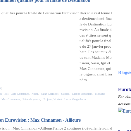
namon qualifiés pour la finale de Destination
Hier soir s'est tenue l
a dexième demi-fina
le de Destination Eu
rovision. Au finale 4
des 9 titres se sont q
ualifiés pour la final
e du 27 janvier proc
hain. Les heureux él
us sont Madame Mo
nsieur, Nassi, Igit et
Max Cinnamon, qui
Blogs/
rejoignent ainsi Lisa
ndro...
#
]
Eurof
on
,
Igit
,
Jane Constance
,
Nassi
,
Sarah Caillibot
,
Sweem
,
Lisboa Jérusalem
,
Madame
Fan club
,
Max Cinnamon
,
Rêve de gamin
,
Un jour j'ai rêvé
,
Lucie Vangenheim
dessous 
ion Eurovision : Max Cinnamon - Ailleurs
France 2 continue à dévoiler le nom d