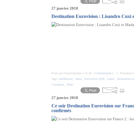
27 janvier 2018
Destination Eurovision : Lisandro Cuxi
Posté par France12points à 12:34 -
Commentaires [
…
]
- Permalien [
Tags:
présélection
,
Alma
,
Eurovision 2018
,
Garou
,
Destination e
Cinnamon
,
Malo'
27 janvier 2018
Ce soir Destination Eurovision sur France
confirmés