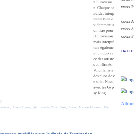
n Eurovisio
xx/xx 
n. Chaque ca
ndidat interp
rètera bien é
xx/xx 
videmment s
xx/xx 
on titre pour
l'Eurovision
xx/xx 
mais interprè
tera égaleme
16/11 
nt un duo av
ec des artiste
s confirmés.
Voici la liste
des duos de c
e soir : Nassi
avec les Gyp
sy King...
#
]
Album
urovision
,
Emmy Liyana
,
Igit
,
Lisandro Cuxi
,
Nassi
,
Louka
,
Madame Monsieur
,
Max