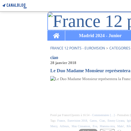
Home
Madrid 2024 - Junior
FRANCE 12 POINTS - EUROVISION
>
CATEGORIES
ciao
28 janvier 2018
Le Duo Madame Monsieur représentera l
Posté par France12points à 16:54 -
Commentaires [
…
]
- Permalien [
Tags:
France
,
Eurovision 2018
,
Garou
,
Ciao
,
Emmy Liyana
,
Igit
Mercy
,
Ailleurs
,
Max Cinnamon
,
Eva
,
Mamma mia
,
Malo'
,
Rêv