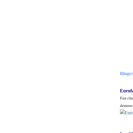
Blogs/
Eurof
Fan club
dessous 