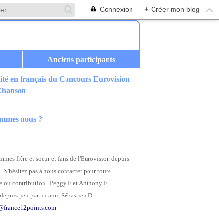
Connexion
+
Créer mon blog
Anciens participants
ité en français du Concours Eurovision
 Chanson
ommes nous ?
mes frère et soeur et fans de l'Eurovision depuis
. N'hésitez pas à nous contacter pour toute
 ou contribution. Peggy F et Anthony F
depuis peu par un ami, Sébastien D.
@france12points.com