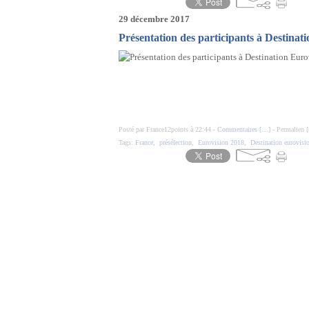
29 décembre 2017
Présentation des participants à Destinat
Posté par France12points à 22:44 -
Commentaires [
…
]
- Permalien [
Tags:
France
,
présélection
,
Eurovision 2018
,
Destination eurovisi