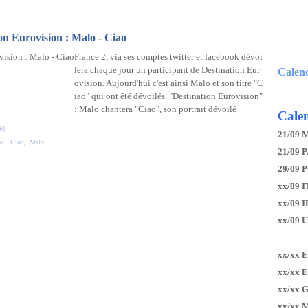
ion Eurovision : Malo - Ciao
France 2, via ses comptes twitter et facebook dévoi
lera chaque jour un participant de Destination Eur
Calen
ovision. Aujourd'hui c'est ainsi Malo et son titre "C
iao" qui ont été dévoilés. "Destination Eurovision"
: Malo chantera "Ciao", son portrait dévoilé
Calen
#
]
21/09 
on
,
Ciao
,
Malo
21/09 P
29/09 
xx/09 I
xx/09 
xx/09 
xx/xx 
xx/xx 
xx/xx 
xx/xx 