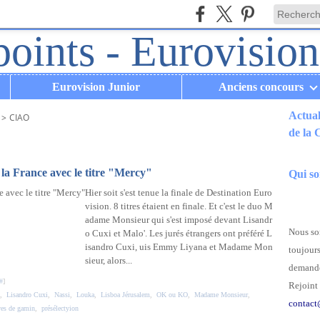
Eurovision Junior
Anciens concours
Actual
>
CIAO
de la
.
a France avec le titre "Mercy"
Qui s
Hier soit s'est tenue la finale de Destination Euro
vision. 8 titres étaient en finale. Et c'est le duo M
adame Monsieur qui s'est imposé devant Lisandr
Nous som
o Cuxi et Malo'. Les jurés étrangers ont préféré L
isandro Cuxi, uis Emmy Liyana et Madame Mon
toujours
sieur, alors...
demande
#
]
Rejoint 
,
Lisandro Cuxi
,
Nassi
,
Louka
,
Lisboa Jérusalem
,
OK ou KO
,
Madame Monsieur
,
contact
es de gamin
,
présélectyion