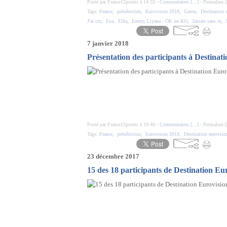
Posté par France12points à 14:55 -
Commentaires [
…
]
- Permalien [
Tags:
France
,
présélection
,
Eurovision 2018
,
Garou
,
Destination 
J'ai cru
,
Eva
,
Elha
,
Emmy Liyana - OK ou KO
,
Jamais sans oi
,
7 janvier 2018
Présentation des participants à Destinat
Posté par France12points à 19:40 -
Commentaires [
…
]
- Permalien [
Tags:
France
,
présélection
,
Eurovision 2018
,
Destination eurovisi
23 décembre 2017
15 des 18 participants de Destination Eur