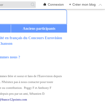
Connexion
+
Créer mon blog
Anciens participants
ité en français du Concours Eurovision
 Chanson
ommes nous ?
mes frère et soeur et fans de l'Eurovision depuis
. N'hésitez pas à nous contacter pour toute
 ou contribution. Peggy F et Anthony F
depuis peu par un ami, Sébastien D.
@france12points.com