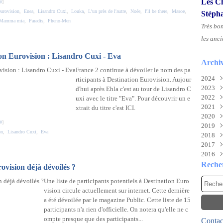
Les Ch
#
]
eurovision
,
Enea
,
Lisandro Cuxi
,
Louka
,
L'un près de l'autre
,
Noée
,
I'll be there
,
Masoe
,
Stéph
Mamma mia
,
Paradis
,
Pheno-Men
Très bo
les anci
ion Eurovision : Lisandro Cuxi - Eva
Archi
France 2 continue à dévoiler le nom des pa
2024
rticipants à Destination Eurovision. Aujour
2023
Aoû
d'hui après Ehla c'est au tour de Lisandro C
2022
Juil
Nov
uxi avec le titre "Eva". Pour découvrir un e
2021
Juin
Sep
Déc
xtrait du titre c'est ICI.
2020
Mai
Mai
Déc
#
]
2019
Févr
Mar
Nov
Déc
on
,
Lisandro Cuxi
,
Eva
2018
Févr
Oct
Nov
Déc
2017
Janv
Sep
Oct
Nov
Déc
2016
Aoû
Mai
Oct
Nov
Déc
Juil
Mar
Aoû
Oct
Nov
Déc
Reche
ovision déjà dévoilés ?
Mai
Févr
Juil
Sep
Oct
Nov
Une liste de participants potentiels à Destination Euro
Avri
Janv
Mai
Aoû
Sep
Oct
vision circule actuellement sur internet. Cette dernière
Mar
Avri
Juil
Aoû
Sep
a été dévoilée par le magazine Public. Cette liste de 15
Févr
Mar
Juin
Juil
Aoû
participants n'a rien d'officielle. On notera qu'elle ne c
Janv
Févr
Mai
Juin
Juil
ompte presque que des participants...
Contact
Janv
Avri
Mai
Juin