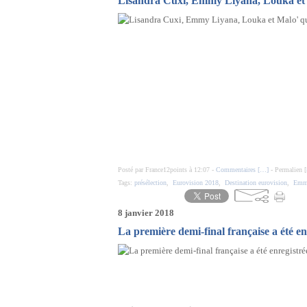
Lisandra Cuxi, Emmy Liyana, Louka et Ma
Posté par France12points à 12:07 -
Commentaires [
…
]
- Permalien [
Tags:
présélection
,
Eurovision 2018
,
Destination eurovision
,
Emm
8 janvier 2018
La première demi-final française a été en