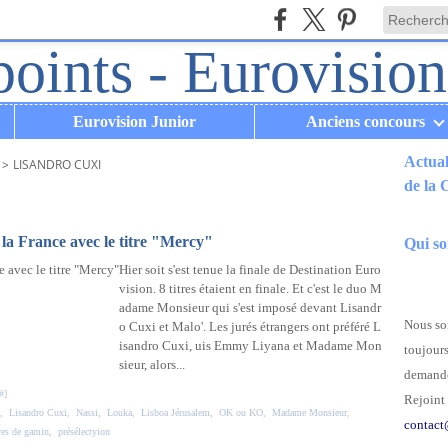
Eurovision Junior
Anciens concours
Actual
>
LISANDRO CUXI
de la
.
a France avec le titre "Mercy"
Qui s
Hier soit s'est tenue la finale de Destination Euro
vision. 8 titres étaient en finale. Et c'est le duo M
adame Monsieur qui s'est imposé devant Lisandr
Nous som
o Cuxi et Malo'. Les jurés étrangers ont préféré L
isandro Cuxi, uis Emmy Liyana et Madame Mon
toujours
sieur, alors...
demande
#
]
Rejoint 
,
Lisandro Cuxi
,
Nassi
,
Louka
,
Lisboa Jérusalem
,
OK ou KO
,
Madame Monsieur
,
contact
es de gamin
,
présélectyion