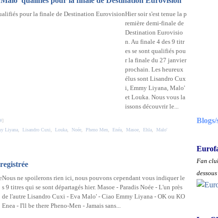
lo' qualifiés pour la finale de Destination Eurovision
Hier soir s'est tenue la p
remière demi-finale de
Destination Eurovisio
n. Au finale 4 des 9 titr
es se sont qualifiés pou
r la finale du 27 janvier
prochain. Les heureux
élus sont Lisandro Cux
i, Emmy Liyana, Malo'
et Louka. Nous vous la
issons découvrir le...
Blogs/
#
]
y Liyana
,
Lisandro Cuxi
,
Louka
,
Noée
,
Pheno Men
,
Enéa
,
Masoe
,
Ehla
,
Malo'
Eurof
Fan club
registrée
dessous 
Nous ne spoilerons rien ici, nous pouvons cependant vous indiquer le
s 9 titres qui se sont départagés hier. Masoe - Paradis Noée - L'un près
de l'autre Lisandro Cuxi - Eva Malo' - Ciao Emmy Liyana - OK ou KO
Enea - I'll be there Pheno-Men - Jamais sans...