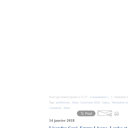
Posté par France12points à 12:27 -
Commentaires [
…
]
- Permalien [
Tags:
présélection
,
Alma
,
Eurovision 2018
,
Garou
,
Destination e
Cinnamon
,
Malo'
14 janvier 2018