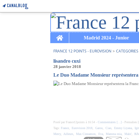
Home
Madrid 2024 - Junior
FRANCE 12 POINTS - EUROVISION
>
CATEGORIES
lisandro cuxi
28 janvier 2018
Le Duo Madame Monsieur représentera l
Posté par France12points à 16:54 -
Commentaires [
…
]
- Permalien [
Tags:
France
,
Eurovision 2018
,
Garou
,
Ciao
,
Emmy Liyana
,
Igit
Mercy
,
Ailleurs
,
Max Cinnamon
,
Eva
,
Mamma mia
,
Malo'
,
Rêv