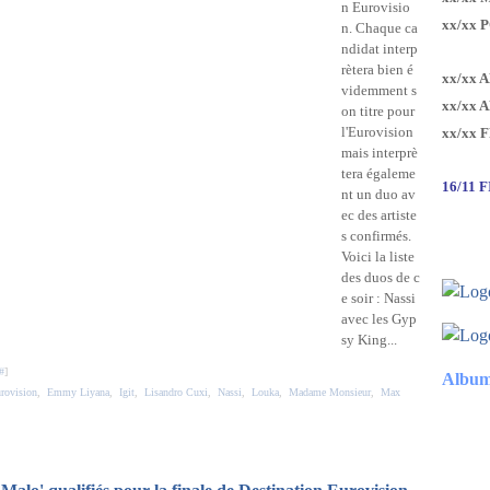
n Eurovisio
xx/xx 
n. Chaque ca
ndidat interp
rètera bien é
xx/xx 
videmment s
xx/xx 
on titre pour
l'Eurovision
xx/xx 
mais interprè
tera égaleme
16/11 
nt un duo av
ec des artiste
s confirmés.
Voici la liste
des duos de c
e soir : Nassi
avec les Gyp
sy King...
#
]
Album
urovision
,
Emmy Liyana
,
Igit
,
Lisandro Cuxi
,
Nassi
,
Louka
,
Madame Monsieur
,
Max