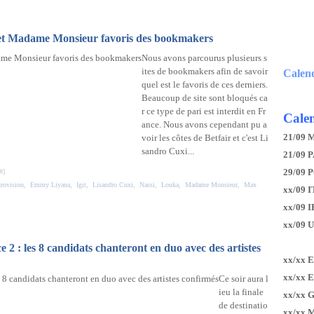
 et Madame Monsieur favoris des bookmakers
Nous avons parcourus plusieurs s
ites de bookmakers afin de savoir
Calen
quel est le favoris de ces derniers.
Beaucoup de site sont bloqués ca
r ce type de pari est interdit en Fr
Calen
ance. Nous avons cependant pu a
21/09 
voir les côtes de Betfair et c'est Li
sandro Cuxi...
21/09 P
29/09 
#
]
urovision
,
Emmy Liyana
,
Igit
,
Lisandro Cuxi
,
Nassi
,
Louka
,
Madame Monsieur
,
Max
xx/09 I
xx/09 
xx/09 
 2 : les 8 candidats chanteront en duo avec des artistes
xx/xx 
xx/xx 
Ce soir aura l
ieu la finale
xx/xx 
de destinatio
xx/xx 