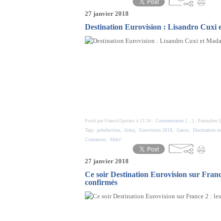
27 janvier 2018
Destination Eurovision : Lisandro Cuxi
Posté par France12points à 12:34 -
Commentaires [
…
]
- Permalien [
Tags:
présélection
,
Alma
,
Eurovision 2018
,
Garou
,
Destination e
Cinnamon
,
Malo'
27 janvier 2018
Ce soir Destination Eurovision sur France
confirmés