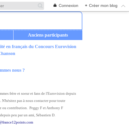
Connexion
+
Créer mon blog
Anciens participants
ité en français du Concours Eurovision
 Chanson
ommes nous ?
mes frère et soeur et fans de l'Eurovision depuis
. N'hésitez pas à nous contacter pour toute
 ou contribution. Peggy F et Anthony F
depuis peu par un ami, Sébastien D.
@france12points.com