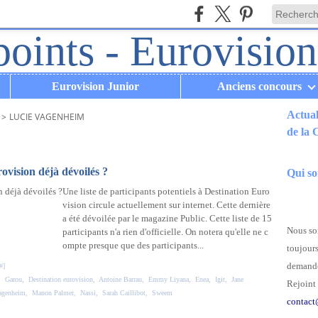
Eurovision Junior
Anciens concours
Actual
>
LUCIE VAGENHEIM
de la
.
ovision déjà dévoilés ?
Qui s
Une liste de participants potentiels à Destination Euro
vision circule actuellement sur internet. Cette dernière
a été dévoilée par le magazine Public. Cette liste de 15
Nous som
participants n'a rien d'officielle. On notera qu'elle ne c
ompte presque que des participants...
toujours
demande
#
]
,
Garou
,
Destination eurovision
,
Antoine Barrau
,
Emmy Liyana
,
Enea
,
Igit
,
Jane
Rejoint 
agenheim
,
Manon Palmer
,
Nassi
,
Sarah Caillibot
,
Sweem
contact