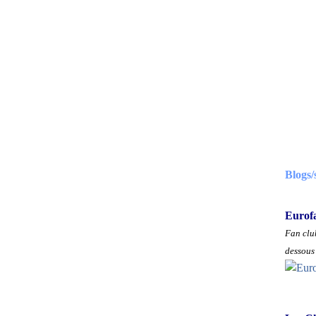
Blogs/
Eurof
Fan club
dessous 