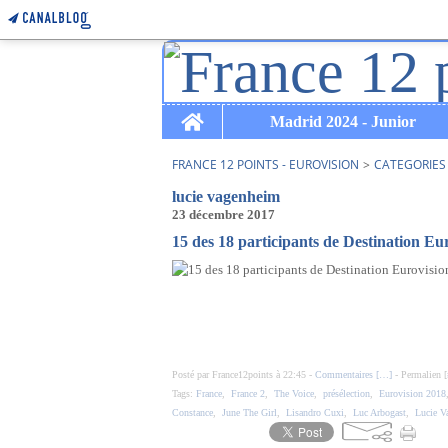
Home
Madrid 2024 - Junior
FRANCE 12 POINTS - EUROVISION
>
CATEGORIES
lucie vagenheim
23 décembre 2017
15 des 18 participants de Destination Eur
Posté par France12points à 22:45 -
Commentaires [
…
]
- Permalien [
Tags:
France
,
France 2
,
The Voice
,
présélection
,
Eurovision 2018
Constance
,
June The Girl
,
Lisandro Cuxi
,
Luc Arbogast
,
Lucie V