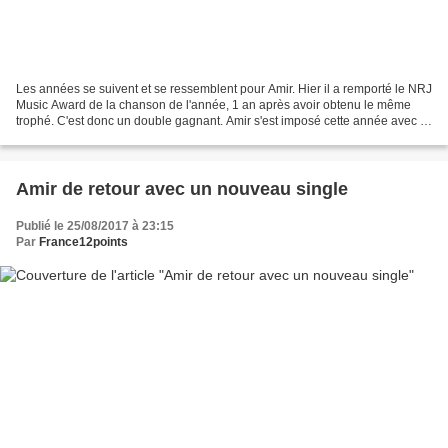
Les années se suivent et se ressemblent pour Amir. Hier il a remporté le NRJ
Music Award de la chanson de l'année, 1 an après avoir obtenu le même
trophé. C'est donc un double gagnant. Amir s'est imposé cette année avec le
titre "On dirait". A noter que...
Amir de retour avec un nouveau single
Publié le 25/08/2017 à 23:15
Par
France12points