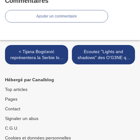
Commentaires
Ajouter un commentaire
< Tijana Bogićević
Ecoutez "Lights and
représentera la Serbie lors
shadows" des O'G3NE qui
de l'Eurovision 2017
portera les couleurs des
Pays-Bas >
Hébergé par Canalblog
Top articles
Pages
Contact
Signaler un abus
C.G.U.
Cookies et données personnelles