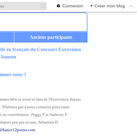
Connexion
+
Créer mon blog
Anciens participants
ité en français du Concours Eurovision
 Chanson
ommes nous ?
mes frère et soeur et fans de l'Eurovision depuis
. N'hésitez pas à nous contacter pour toute
 ou contribution. Peggy F et Anthony F
depuis peu par un ami, Sébastien D.
@france12points.com