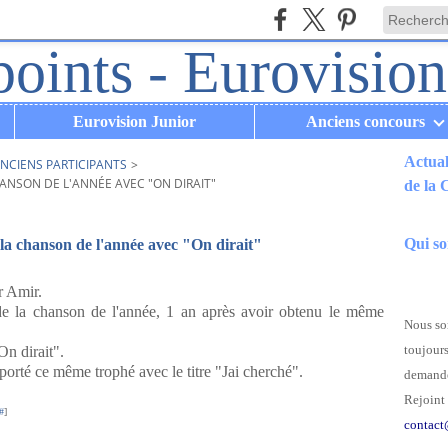
Eurovision Junior
Anciens concours
Actual
NCIENS PARTICIPANTS
>
ANSON DE L'ANNÉE AVEC "ON DIRAIT"
de la
.
Qui s
a chanson de l'année avec "On dirait"
r Amir.
e la chanson de l'année, 1 an après avoir obtenu le même
Nous som
toujours
On dirait".
porté ce même trophé avec le titre "Jai cherché".
demande
Rejoint 
#
]
contact