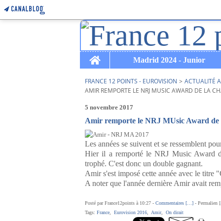
Home
Madrid 2024 - Junior
FRANCE 12 POINTS - EUROVISION
>
ACTUALITÉ A
AMIR REMPORTE LE NRJ MUSIC AWARD DE LA CH
5 novembre 2017
Amir remporte le NRJ MUsic Award de l
Les années se suivent et se ressemblent pou
Hier il a remporté le NRJ Music Award d
trophé. C'est donc un double gagnant.
Amir s'est imposé cette année avec le titre "
A noter que l'année dernière Amir avait rem
Posté par France12points à 10:27 -
Commentaires [
…
]
- Permalien [
Tags:
France
,
Eurovision 2016
,
Amir
,
On dirait