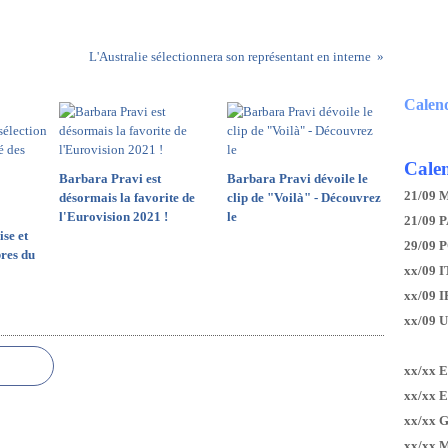
L'Australie sélectionnera son représentant en interne
Calen
Calen
Barbara Pravi est
Barbara Pravi dévoile le
21/09 
désormais la favorite de
clip de "Voilà" - Découvrez
l'Eurovision 2021 !
le
21/09 P
ise et
29/09 
bres du
xx/09 I
xx/09 
xx/09 
xx/xx 
xx/xx 
xx/xx 
xx/xx 