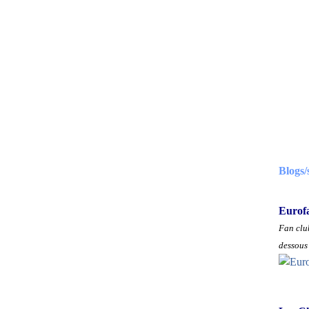
Blogs/
Eurof
Fan club
dessous 