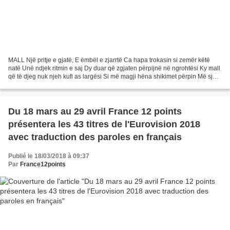
MALL Një pritje e gjatë, E ëmbël e zjarrtë Ca hapa trokasin si zemër këtë
natë Unë ndjek ritmin e saj Dy duar që zgjaten përpijnë në ngrohtësi Ky mall
që të djeg nuk njeh kufi as largësi Si më magji hëna shikimet përpin Më sjell
vegimin tënd Lot i patharë...
Du 18 mars au 29 avril France 12 points
présentera les 43 titres de l'Eurovision 2018
avec traduction des paroles en français
Publié le 18/03/2018 à 09:37
Par
France12points