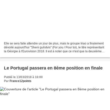
Elle se sera faite attendre un jour de plus, mais le groupe Iriao a finalement
dévoilé aujourd'hui "Sheni gulistvis" (For you / Pour toi), le titre représentant
la Géorgie à l'Eurovision 2018. Il est à noter que ce n'est que la deuxième
fois que nous...
Le Portugal passera en 8ème position en finale
Publié le 13/03/2018 à 16:00
Par
France12points