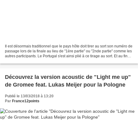
Il est désormais traditionnel que le pays hôte doit tirer au sort son numéro de
passage lors de la finale au lieu de "1ère partie" ou "2nde partie" comme les
autres participants. Le Portugal s'est ainsi plié à ce tirage au sort. Et au final
le Portugal...
Découvrez la version acoustic de "Light me up"
de Gromee feat. Lukas Meijer pour la Pologne
Publié le 13/03/2018 à 13:20
Par
France12points