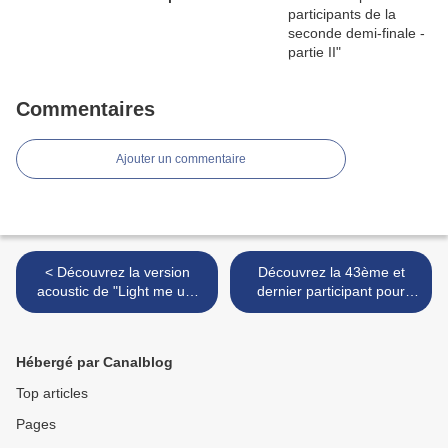
Commentaires
Ajouter un commentaire
< Découvrez la version
Découvrez la 43ème et
acoustic de "Light me up"
dernier participant pour
de Gromee feat. Lukas
l'Eurovision 2018 : Iriao
Meijer pour la Pologne
avec "Sheni gulistvis" pour
la Géorgie >
Hébergé par Canalblog
Top articles
Pages