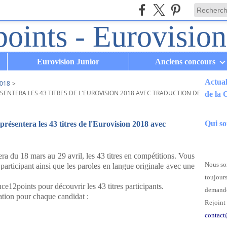
Eurovision Junior
Anciens concours
Actual
018
>
ÉSENTERA LES 43 TITRES DE L'EUROVISION 2018 AVEC TRADUCTION DES PAROL
de la
.
Qui s
résentera les 43 titres de l'Eurovision 2018 avec
ra du 18 mars au 29 avril, les 43 titres en compétitions. Vous
Nous som
 participant ainsi que les paroles en langue originale avec une
toujours
e12points pour découvrir les 43 titres participants.
demande
ation pour chaque candidat :
Rejoint 
contact