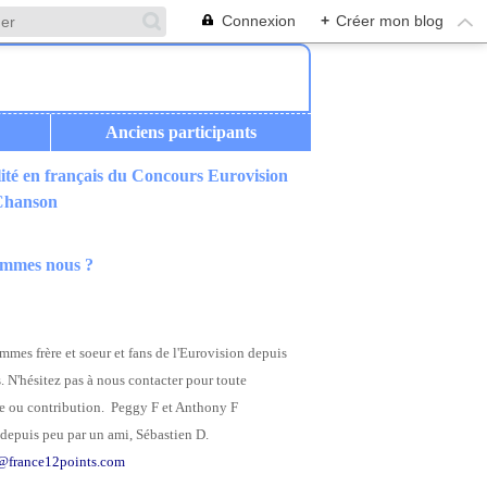
Connexion
+
Créer mon blog
Anciens participants
ité en français du Concours Eurovision
ES EN FRANÇAIS
 Chanson
ommes nous ?
mes frère et soeur et fans de l'Eurovision depuis
. N'hésitez pas à nous contacter pour toute
 ou contribution. Peggy F et Anthony F
depuis peu par un ami, Sébastien D.
@france12points.com