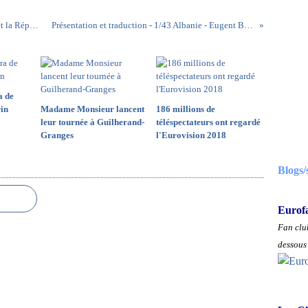
Israël favorite des bookmakers devant l'Estonie et la République Tchèque
Présentation et traduction - 1/43 Albanie - Eugent Bushpepa - Mall
a de
in
Madame Monsieur lancent
186 millions de
leur tournée à Guilherand-
téléspectateurs ont regardé
Granges
l'Eurovision 2018
Blogs/
Eurof
Fan club
dessous 