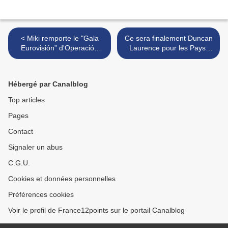
< Miki remporte le "Gala
Ce sera finalement Duncan
Eurovisión” d'Operación
Laurence pour les Pays-
Triunfo 2018 avec "La
Bas à Tel Aviv >
venda" et représentera
l'Espagne à Tel Aviv
Hébergé par Canalblog
Top articles
Pages
Contact
Signaler un abus
C.G.U.
Cookies et données personnelles
Préférences cookies
Voir le profil de France12points sur le portail Canalblog