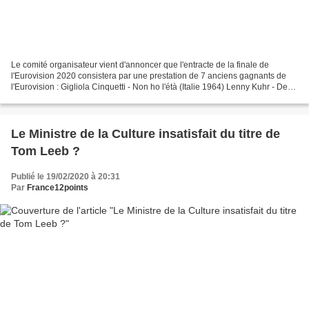
Le comité organisateur vient d'annoncer que l'entracte de la finale de
l'Eurovision 2020 consistera par une prestation de 7 anciens gagnants de
l'Eurovision : Gigliola Cinquetti - Non ho l'étà (Italie 1964) Lenny Kuhr - De
troubadour (Pays-Bas 1969) Getty...
Le Ministre de la Culture insatisfait du titre de
Tom Leeb ?
Publié le 19/02/2020 à 20:31
Par
France12points