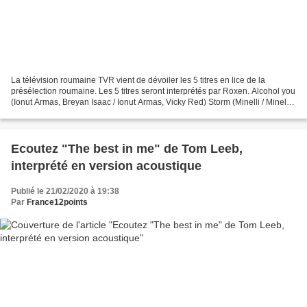
La télévision roumaine TVR vient de dévoiler les 5 titres en lice de la
présélection roumaine. Les 5 titres seront interprétés par Roxen. Alcohol you
(Ionut Armas, Breyan Isaac / Ionut Armas, Vicky Red) Storm (Minelli / Minelli,
Vicky Red) Colors (Julie...
Ecoutez "The best in me" de Tom Leeb,
interprété en version acoustique
Publié le 21/02/2020 à 19:38
Par
France12points