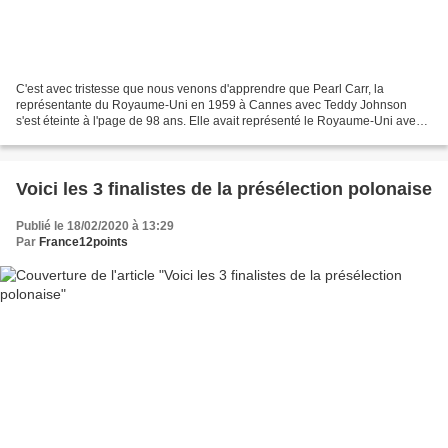
C'est avec tristesse que nous venons d'apprendre que Pearl Carr, la
représentante du Royaume-Uni en 1959 à Cannes avec Teddy Johnson
s'est éteinte à l'page de 98 ans. Elle avait représenté le Royaume-Uni avec
le titre "Sing little birdie" et avait remporté...
Voici les 3 finalistes de la présélection polonaise
Publié le 18/02/2020 à 13:29
Par
France12points