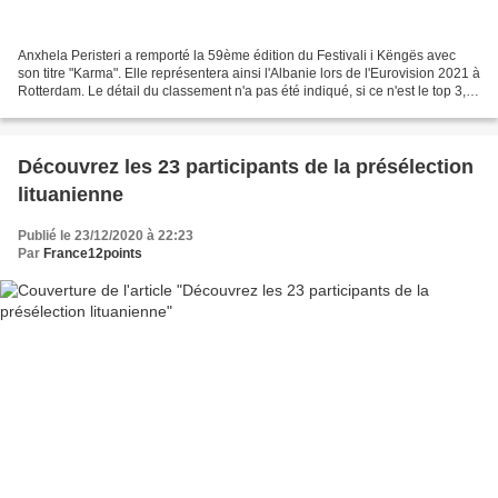
Anxhela Peristeri a remporté la 59ème édition du Festivali i Këngës avec
son titre "Karma". Elle représentera ainsi l'Albanie lors de l'Eurovision 2021 à
Rotterdam. Le détail du classement n'a pas été indiqué, si ce n'est le top 3, à
savoir : Anxhela...
Découvrez les 23 participants de la présélection
lituanienne
Publié le 23/12/2020 à 22:23
Par
France12points