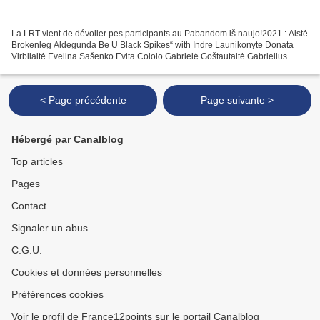
La LRT vient de dévoiler pes participants au Pabandom iš naujo!2021 : Aistė
Brokenleg Aldegunda Be U Black Spikes“ with Indre Launikonyte Donata
Virbilaitė Evelina Sašenko Evita Cololo Gabrielė Goštautaitė Gabrielius
Vagelis Gebrasy (Audrius Petrauskas)...
< Page précédente
Page suivante >
Hébergé par Canalblog
Top articles
Pages
Contact
Signaler un abus
C.G.U.
Cookies et données personnelles
Préférences cookies
Voir le profil de France12points sur le portail Canalblog