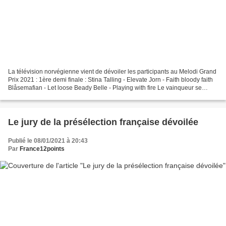
La télévision norvégienne vient de dévoiler les participants au Melodi Grand
Prix 2021 : 1ère demi finale : Stina Talling - Elevate Jorn - Faith bloody faith
Blåsemafian - Let loose Beady Belle - Playing with fire Le vainqueur se
qualifiera pour la finale....
Le jury de la présélection française dévoilée
Publié le 08/01/2021 à 20:43
Par
France12points