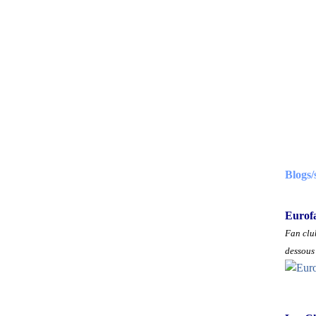
Blogs/
Eurof
Fan club
dessous 