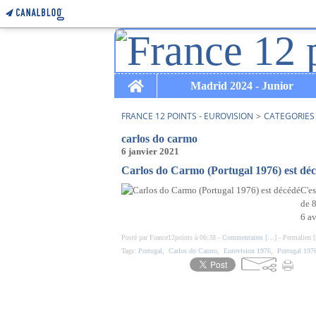
Home
Madrid 2024 - Junior
FRANCE 12 POINTS - EUROVISION
>
CATEGORIES
carlos do carmo
6 janvier 2021
Carlos do Carmo (Portugal 1976) est dé
C'es
de 8
6 av
Posté par France12points à 06:38 -
Commentaires [
…
]
- Permalien [
Tags:
Portugal
,
Carlos do Carmo
,
Eurovision 1976
,
Portugal 197