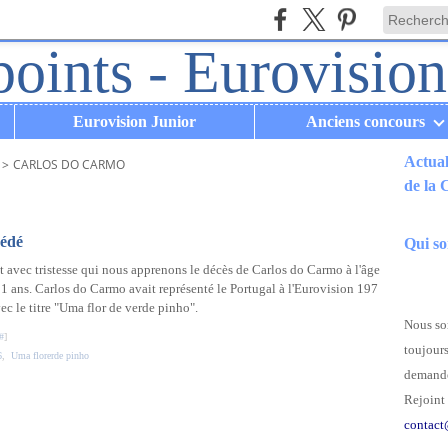
Eurovision Junior
Anciens concours
Actual
>
CARLOS DO CARMO
de la
.
cédé
Qui s
t avec tristesse qui nous apprenons le décès de Carlos do Carmo à l'âge
1 ans. Carlos do Carmo avait représenté le Portugal à l'Eurovision 197
ec le titre "Uma flor de verde pinho".
Nous som
#
]
toujours
6
,
Uma florerde pinho
demande
Rejoint 
contact