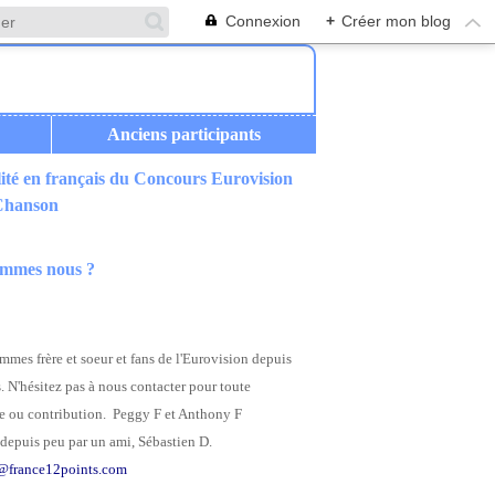
Connexion
+
Créer mon blog
Anciens participants
ité en français du Concours Eurovision
 Chanson
ommes nous ?
mes frère et soeur et fans de l'Eurovision depuis
. N'hésitez pas à nous contacter pour toute
 ou contribution. Peggy F et Anthony F
depuis peu par un ami, Sébastien D.
@france12points.com