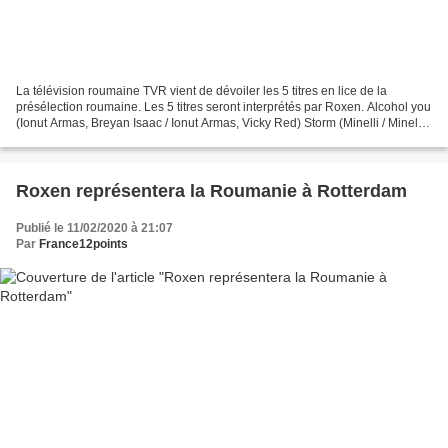
La télévision roumaine TVR vient de dévoiler les 5 titres en lice de la
présélection roumaine. Les 5 titres seront interprétés par Roxen. Alcohol you
(Ionut Armas, Breyan Isaac / Ionut Armas, Vicky Red) Storm (Minelli / Minelli,
Vicky Red) Colors (Julie...
Roxen représentera la Roumanie à Rotterdam
Publié le 11/02/2020 à 21:07
Par
France12points