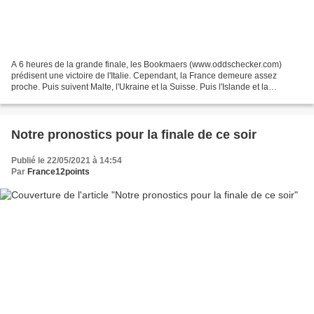
A 6 heures de la grande finale, les Bookmaers (www.oddschecker.com)
prédisent une victoire de l'Italie. Cependant, la France demeure assez
proche. Puis suivent Malte, l'Ukraine et la Suisse. Puis l'Islande et la
Finlande. Le vainqueur devrait se trouver...
Notre pronostics pour la finale de ce soir
Publié le 22/05/2021 à 14:54
Par
France12points