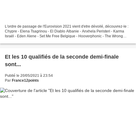
L'ordre de passage de l'Eurovision 2021 vient d'etre dévoilé, découvrez-le :
Chypre - Elena Tsagrinou - El Diablo Albanie - Anxhela Peristeri - Karma
Israël - Eden Alene - Set Me Free Belgique - Hooverphonic - The Wrong
Place Russie - Manizha - Russian...
Et les 10 qualifiés de la seconde demi-finale
sont...
Publié le 20/05/2021 à 23:54
Par
France12points