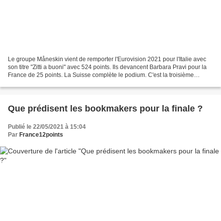
Le groupe Måneskin vient de remporter l'Eurovision 2021 pour l'Italie avec
son titre "Zitti a buoni" avec 524 points. Ils devancent Barbara Pravi pour la
France de 25 points. La Suisse complète le podium. C'est la troisième
victoire de l'Italie à l'Eurovisino...
Que prédisent les bookmakers pour la finale ?
Publié le 22/05/2021 à 15:04
Par
France12points