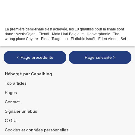
La première demi-finale s'est achevée, les 10 qualifiés pour la finale sont
donc : Azerbaïdjan - Efendi - Mata Hari Belgique - Hooverphonic - The
wrong place Chypre - Elena Tsagrinou - El diablo Israël - Eden Alene - Set
me free Lituanie - The Roop -...
< Page précédente
Page suivante >
Hébergé par Canalblog
Top articles
Pages
Contact
Signaler un abus
C.G.U.
Cookies et données personnelles