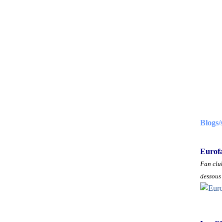
Blogs/
Eurof
Fan club
dessous 