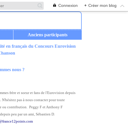
Connexion
+
Créer mon blog
Anciens participants
ité en français du Concours Eurovision
 Chanson
ommes nous ?
mes frère et soeur et fans de l'Eurovision depuis
. N'hésitez pas à nous contacter pour toute
 ou contribution. Peggy F et Anthony F
depuis peu par un ami, Sébastien D.
@france12points.com