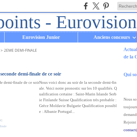
Eurovision Junior
Anciens concours
Actual
>
2EME DEMI-FINALE
de la
.
 seconde demi-finale de ce soir
Qui s
Nous voici donc au soir de la seconde demi-fin
ale. Voici notre pronostic sur les 10 qualifiés. Q
ualification certaine : Saint-Marin Islande Serb
Nous som
ie Finlande Suisse Qualification très probable :
Grèce Moldavie Bulgarie Qualification possibl
toujours
e : Albanie Portugal...
demande
#
]
Rejoint 
inale
contact