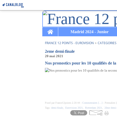
Home
Madrid 2024 - Junior
FRANCE 12 POINTS - EUROVISION
>
CATEGORIES
2eme demi-finale
20 mai 2021
Nos pronostics pour les 10 qualifiés de la
Posté par France12points à 20:44 -
Commentaires [
…
]
- Permalien [
Tags:
demi-finale
,
Eurovision 2021
,
Rotterdam 2021
,
2ème demi-f