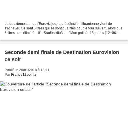
Le deuxième tour de l'Eurovizijos, la présélection lituanienne vient de
s'achever. Ce sont 6 titres qui se sont qualifiés pour le tour suivant, alors que
6 titres sont éliminés. 01. Saulės kliošas - "Man gaila" - 18 points (12+06
[435]) QUALIFIE 02. Twosome...
Seconde demi finale de Destination Eurovision
ce soir
Publié le 20/01/2018 à 18:11
Par
France12points