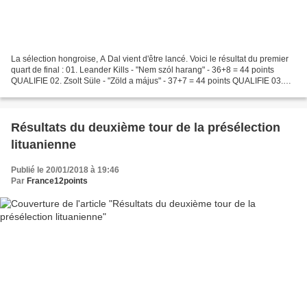
La sélection hongroise, A Dal vient d'être lancé. Voici le résultat du premier
quart de final : 01. Leander Kills - "Nem szól harang" - 36+8 = 44 points
QUALIFIE 02. Zsolt Süle - "Zöld a május" - 37+7 = 44 points QUALIFIE 03.
Viktor Király - "Budapest...
Résultats du deuxième tour de la présélection
lituanienne
Publié le 20/01/2018 à 19:46
Par
France12points