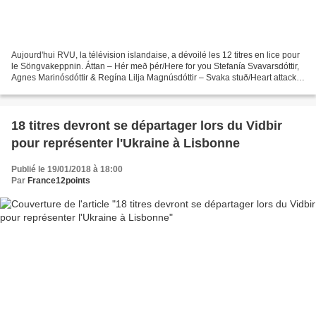
Aujourd'hui RVU, la télévision islandaise, a dévoilé les 12 titres en lice pour
le Söngvakeppnin. Áttan – Hér með þér/Here for you Stefanía Svavarsdóttir,
Agnes Marinósdóttir & Regína Lilja Magnúsdóttir – Svaka stuð/Heart attack
Aron Hannes – Golddigger/Gold...
18 titres devront se départager lors du Vidbir
pour représenter l'Ukraine à Lisbonne
Publié le 19/01/2018 à 18:00
Par
France12points