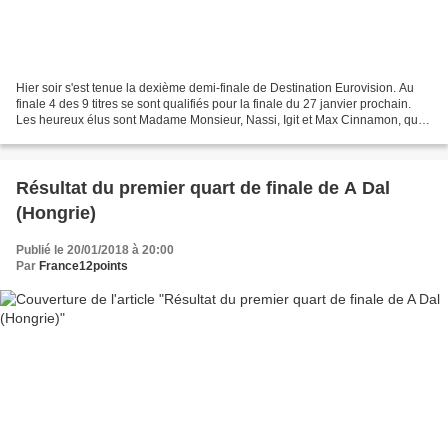
Hier soir s'est tenue la dexième demi-finale de Destination Eurovision. Au
finale 4 des 9 titres se sont qualifiés pour la finale du 27 janvier prochain.
Les heureux élus sont Madame Monsieur, Nassi, Igit et Max Cinnamon, qui
rejoignent ainsi Lisandro...
Résultat du premier quart de finale de A Dal
(Hongrie)
Publié le 20/01/2018 à 20:00
Par
France12points