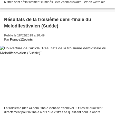
6 titres sont définitivement éliminés. Ieva Zasimauskaitė - When we're old -
20 points (12+8 [2.029])...
Résultats de la troisième demi-finale du
Melodifestivalen (Suède)
Publié le 18/02/2018 à 10:49
Par
France12points
La troisième (des 4) demi-finale vient de s'achever. 2 titres se qualifient
directement pout la finale alors que 2 titres se qualifient pour la ändra