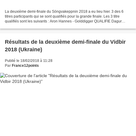
La deuxième demi-finale du Söngvakeppnin 2018 a eu lieu hier. 3 des 6
titres participants qui se sont qualifiés pour la grande finale. Les 3 titre
qualifiés sont les suivants : Aron Hannes - Golddigger QUALIFIE Dagur
Sigurðsson - Í stormi QUALIFIE Áttan...
Résultats de la deuxième demi-finale du Vidbir
2018 (Ukraine)
Publié le 18/02/2018 à 11:28
Par
France12points