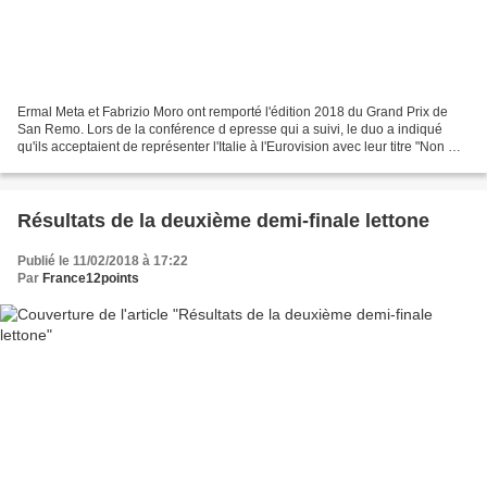
Ermal Meta et Fabrizio Moro ont remporté l'édition 2018 du Grand Prix de
San Remo. Lors de la conférence d epresse qui a suivi, le duo a indiqué
qu'ils acceptaient de représenter l'Italie à l'Eurovision avec leur titre "Non mi
avete fatto niente". Ermal...
Résultats de la deuxième demi-finale lettone
Publié le 11/02/2018 à 17:22
Par
France12points