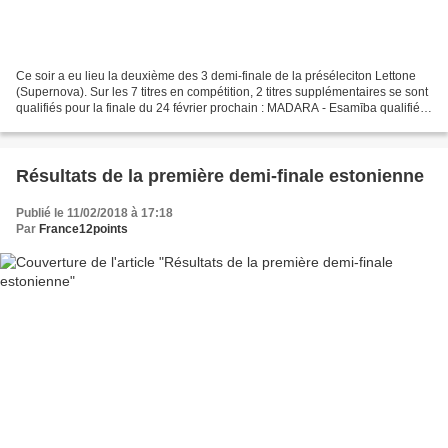
Ce soir a eu lieu la deuxième des 3 demi-finale de la préséleciton Lettone
(Supernova). Sur les 7 titres en compétition, 2 titres supplémentaires se sont
qualifiés pour la finale du 24 février prochain : MADARA - Esamība qualifié
Ritvars - Who's counting...
Résultats de la première demi-finale estonienne
Publié le 11/02/2018 à 17:18
Par
France12points