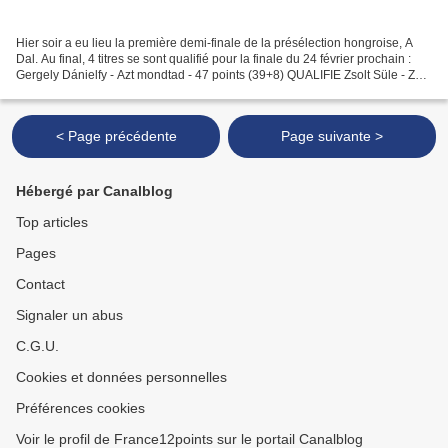
Hier soir a eu lieu la première demi-finale de la présélection hongroise, A
Dal. Au final, 4 titres se sont qualifié pour la finale du 24 février prochain :
Gergely Dánielfy - Azt mondtad - 47 points (39+8) QUALIFIE Zsolt Süle - Zöld
a május- 45 points...
< Page précédente
Page suivante >
Hébergé par Canalblog
Top articles
Pages
Contact
Signaler un abus
C.G.U.
Cookies et données personnelles
Préférences cookies
Voir le profil de France12points sur le portail Canalblog