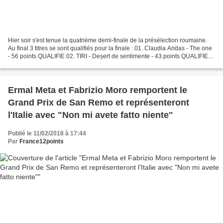
Hier soir s'est tenue la quatrième demi-finale de la présélection roumaine.
Au final 3 titres se sont qualifiés pour la finale : 01. Claudia Andas - The one
- 56 points QUALIFIE 02. TIRI - Deșert de sentimente - 43 points QUALIFIE
03. Feli - Bună de iubit...
Ermal Meta et Fabrizio Moro remportent le
Grand Prix de San Remo et représenteront
l'Italie avec "Non mi avete fatto niente"
Publié le 11/02/2018 à 17:44
Par
France12points