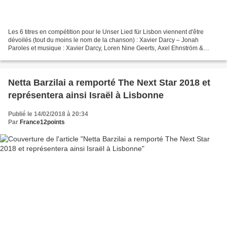
Les 6 titres en compétition pour le Unser Lied für Lisbon viennent d'être
dévoilés (tout du moins le nom de la chanson) : Xavier Darcy – Jonah
Paroles et musique : Xavier Darcy, Loren Nine Geerts, Axel Ehnström &
Thomas Stengaard Ivy Quainoo – House on...
Netta Barzilai a remporté The Next Star 2018 et
représentera ainsi Israël à Lisbonne
Publié le 14/02/2018 à 20:34
Par
France12points