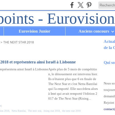
Eurovision Junior
Anciens concours
Actual
>
THE NEXT STAR 2018
de la
.
2018 et représentera ainsi Israël à Lisbonne
Qui s
Après plus de 5 mois de compétitio
n, le dénouement est intervenu hier.
Ils n'étaient plus que 6 en finale de
Nous som
The Next Star et c'est Netta Barzilai
qui l'a emporté. Elle succèdera alors
toujours
à Imri qui avait remporté l'édition 2
demande
017 de The Next Star (Rising...
Rejoint 
#
]
contact
tion 2018
,
Netta Barzilai
,
The next star
,
rising star 2018
,
the next star 2018