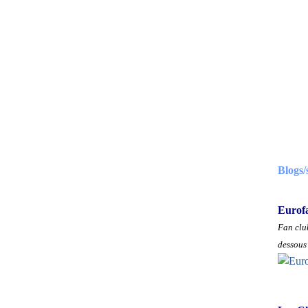
Blogs/
Eurof
Fan club
dessous 