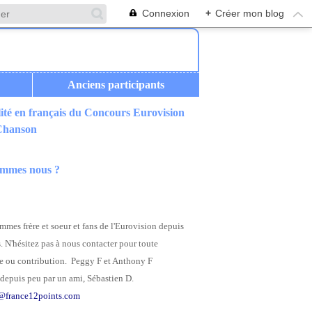
Connexion
+
Créer mon blog
Anciens participants
ité en français du Concours Eurovision
 Chanson
ommes nous ?
mes frère et soeur et fans de l'Eurovision depuis
. N'hésitez pas à nous contacter pour toute
 ou contribution. Peggy F et Anthony F
depuis peu par un ami, Sébastien D.
@france12points.com