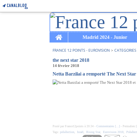
Home
Madrid 2024 - Junior
FRANCE 12 POINTS - EUROVISION
>
CATEGORIES
the next star 2018
14 février 2018
Netta Barzilai a remporté The Next Star 
Posté par France12points à 20:34 -
Commentaires [
…
]
- Permalien [
Tags:
présélection
,
Israël
,
Rising Star
,
Eurovision 2018
,
Présélec