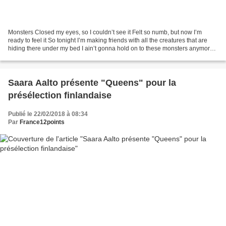
Monsters Closed my eyes, so I couldn’t see it Felt so numb, but now I’m
ready to feel it So tonight I’m making friends with all the creatures that are
hiding there under my bed I ain’t gonna hold on to these monsters anymore
Now I’m gonna let in all the...
Saara Aalto présente "Queens" pour la
présélection finlandaise
Publié le 22/02/2018 à 08:34
Par
France12points