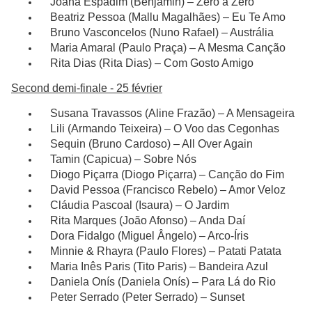
Joana Espadim (Benjamin) – Zero a Zero
Beatriz Pessoa (Mallu Magalhães) – Eu Te Amo
Bruno Vasconcelos (Nuno Rafael) – Austrália
Maria Amaral (Paulo Praça) – A Mesma Canção
Rita Dias (Rita Dias) – Com Gosto Amigo
Second demi-finale - 25 février
Susana Travassos (Aline Frazão) – A Mensageira
Lili (Armando Teixeira) – O Voo das Cegonhas
Sequin (Bruno Cardoso) – All Over Again
Tamin (Capicua) – Sobre Nós
Diogo Piçarra (Diogo Piçarra) – Canção do Fim
David Pessoa (Francisco Rebelo) – Amor Veloz
Cláudia Pascoal (Isaura) – O Jardim
Rita Marques (João Afonso) – Anda Daí
Dora Fidalgo (Miguel Ângelo) – Arco-Íris
Minnie & Rhayra (Paulo Flores) – Patati Patata
Maria Inês Paris (Tito Paris) – Bandeira Azul
Daniela Onís (Daniela Onís) – Para Lá do Rio
Peter Serrado (Peter Serrado) – Sunset