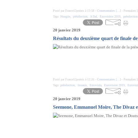
Posté par France12points à 13:58 -
Commentaires [
…
]
- Permalien [
Tags:
Hongrie
,
présélection
,
A Dal
,
Eurovision 2019
,
présélectio
20 janvier 2019
Résultats du deuxième quart de finale de 
Posté par France12points à 12:26 -
Commentaires [
…
]
- Permalien [
Tags:
présélection
,
lituanie
,
Eurovizia
,
Eurovision 2019
,
Eurovizi
20 janvier 2019
Seemone, Emmanuel Moire, The Divaz et 