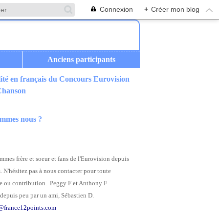
Connexion
+
Créer mon blog
Anciens participants
ité en français du Concours Eurovision
 Chanson
ommes nous ?
mes frère et soeur et fans de l'Eurovision depuis
. N'hésitez pas à nous contacter pour toute
 ou contribution. Peggy F et Anthony F
depuis peu par un ami, Sébastien D.
@france12points.com