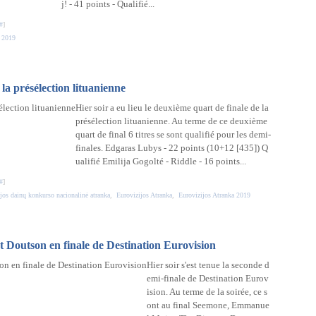
j! - 41 points - Qualifié...
#
]
n 2019
la présélection lituanienne
Hier soir a eu lieu le deuxième quart de finale de la
présélection lituanienne. Au terme de ce deuxième
quart de final 6 titres se sont qualifié pour les demi-
finales. Edgaras Lubys - 22 points (10+12 [435]) Q
ualifié Emilija Gogolté - Riddle - 16 points...
#
]
jos dainų konkurso nacionalinė atranka
,
Eurovizijos Atranka
,
Eurovizijos Atranka 2019
Doutson en finale de Destination Eurovision
Hier soir s'est tenue la seconde d
emi-finale de Destination Eurov
ision. Au terme de la soirée, ce s
ont au final Seemone, Emmanue