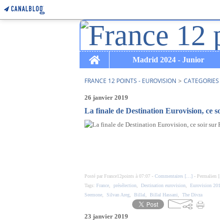
Home
Madrid 2024 - Junior
FRANCE 12 POINTS - EUROVISION
>
CATEGORIES
26 janvier 2019
La finale de Destination Eurovision, ce s
Posté par France12points à 07:07 -
Commentaires [
…
]
- Permalien [
Tags:
France
,
présélection
,
Destination eurovision
,
Eurovision 20
Seemone
,
Silvan Areg
,
Billal
,
Billal Hassani
,
The Divza
23 janvier 2019