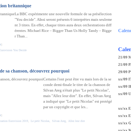
ction britannique
La BBC expérimente une nouvelle formule de sa présélection
"You decide". AInsi seront présents 6 interprètes mais seuleme
nt 3 titres. En effet, chaque titres aura deux orchestrations diff
Calen
érentes. Michael Rice – Bigger Than Us Holly Tandy – Bigge
r Than...
#
]
Calen
Eurovision You Decide
21/09 
21/09 P
e de sa chanson, découvrez pourquoi
29/09 
Certains l'ont peut être vu mais lors de la se
xx/09 I
conde demi-finale le titre de la chanson de
xx/09 
Silvan Areg n'était plus "Le petit Nicolas",
xx/09 
mais "Allez leur dire". En effet, Silvan Areg
a indiqué que "Le petit Nicolas" est protégé
par un copyright et que les...
xx/xx 
xx/xx 
#
]
ination Eurovision 2019
,
Le petit Nicolas
,
Silvan Areg
,
Allez leur dire
xx/xx 
xx/xx 