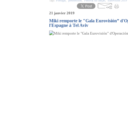
Tags:
Portugal
,
présélection
,
Festival da canção
,
Eurovision 2019
21 janvier 2019
Miki remporte le "Gala Eurovisión” d'O
l'Espagne à Tel Aviv