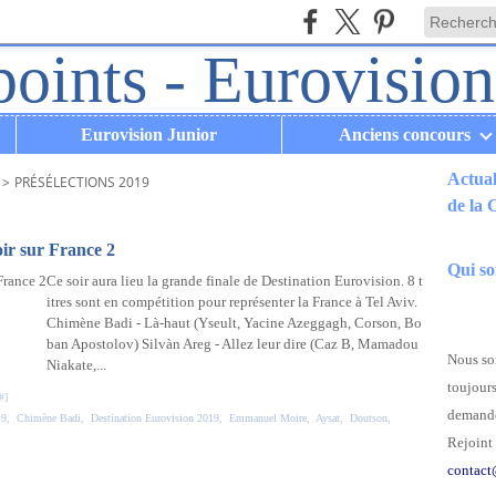
Eurovision Junior
Anciens concours
Actual
>
PRÉSÉLECTIONS 2019
de la
.
oir sur France 2
Qui s
Ce soir aura lieu la grande finale de Destination Eurovision. 8 t
itres sont en compétition pour représenter la France à Tel Aviv.
Chimène Badi - Là-haut (Yseult, Yacine Azeggagh, Corson, Bo
ban Apostolov) Silvàn Areg - Allez leur dire (Caz B, Mamadou
Nous som
Niakate,...
toujours
#
]
demande
19
,
Chimène Badi
,
Destination Eurovision 2019
,
Emmanuel Moire
,
Aysat
,
Doutson
,
Rejoint 
contact