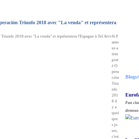
peración Triunfo 2018 avec "La venda" et représentera
Si F
amo
us a
rem
port
é O
pera
Blogs/
ción
Triu
nfo
Eurof
201
8 il
Fan club
y a
dessous 
quel
que
s jo
urs,
c'est