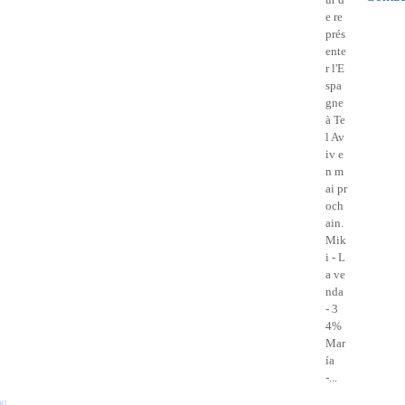
Mar
Avri
Mai
e re
Févr
Mar
prés
Janv
Févr
ente
Janv
r l'E
spa
gne
à Te
l Av
iv e
n m
ai pr
och
ain.
Mik
i - L
a ve
nda
- 3
4%
Mar
ía
-...
#
]