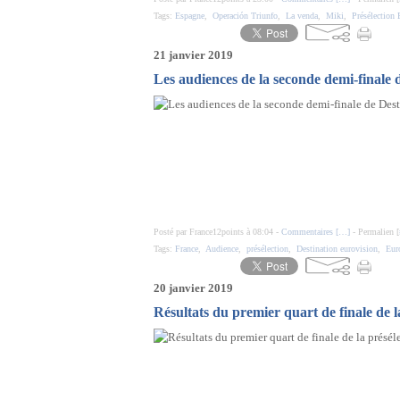
Tags:
Espagne
,
Operación Triunfo
,
La venda
,
Miki
,
Présélection
21 janvier 2019
Les audiences de la seconde demi-finale d
Posté par France12points à 08:04 -
Commentaires [
…
]
- Permalien [
Tags:
France
,
Audience
,
présélection
,
Destination eurovision
,
Eur
20 janvier 2019
Résultats du premier quart de finale de l