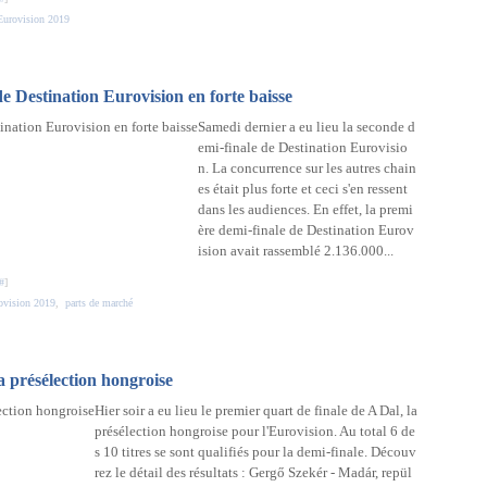
 Eurovision 2019
e Destination Eurovision en forte baisse
Samedi dernier a eu lieu la seconde d
emi-finale de Destination Eurovisio
n. La concurrence sur les autres chain
es était plus forte et ceci s'en ressent
dans les audiences. En effet, la premi
ère demi-finale de Destination Eurov
ision avait rassemblé 2.136.000...
#
]
ovision 2019
,
parts de marché
a présélection hongroise
Hier soir a eu lieu le premier quart de finale de A Dal, la
présélection hongroise pour l'Eurovision. Au total 6 de
s 10 titres se sont qualifiés pour la demi-finale. Découv
rez le détail des résultats : Gergő Szekér - Madár, repül