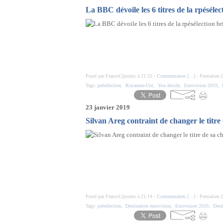
La BBC dévoile les 6 titres de la rpéséle
Posté par France12points à 21:25 -
Commentaires [
…
]
- Permalien [
Tags:
présélection
,
Royaume-Uni
,
You decide
,
Eurovision 2019
,
23 janvier 2019
Silvan Areg contraint de changer le titr
Posté par France12points à 21:14 -
Commentaires [
…
]
- Permalien [
Tags:
présélection
,
Destination eurovision
,
Eurovision 2019
,
Dest