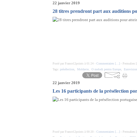
22 janvier 2019
28 titres prendront part aux auditions p
Posté par France12points à 01:24 -
Commentaires [
…
]
- Permalien [
Tags:
présélection
,
Moldavie
,
O melodi pentru Europe
,
Eurovisio
22 janvier 2019
Les 16 participants de la présélection por
Posté par France12points à 00:20 -
Commentaires [
…
]
- Permalien [