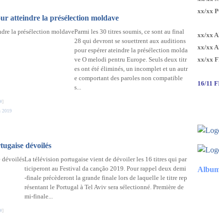
xx/xx 
our atteindre la présélection moldave
Parmi les 30 titres soumis, ce sont au final
xx/xx 
28 qui devront se souettrent aux auditions
xx/xx 
pour espérer ateindre la présélection molda
ve O melodi pentru Europe. Seuls deux titr
xx/xx 
es ont été éliminés, un incomplet et un autr
e comportant des paroles non compatible
16/11 
s...
#
]
n 2019
tugaise dévoilés
La télévision portugaise vient de dévoiler les 16 titres qui par
ticiperont au Festival da canção 2019. Pour rappel deux demi
Album
-finale précèderont la grande finale lors de laquelle le titre rep
résentant le Portugal à Tel Aviv sera sélectionné. Première de
mi-finale...
#
]