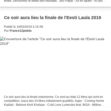
finale. Découvrez le détail des résultats : Joci Pápai - Az én apám - 45 points
(36+9) - Qualifié Gergő...
Ce soir aura lieu la finale de l'Eesti Laula 2019
Publié le 16/02/2019 à 15:46
Par
France12points
Ce soir aura lieu la finale estonienne. Ce sont au total 12 titres qui sont en
compétition, issus des 24 titres initialement qualifiés. Inger - Coming Home
Kadiah - Believe Kerli Kivilaan - Cold Love Lumevärv feat. INGA - Milline
päev Sandra Nurmsalu...