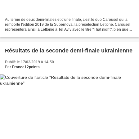
Au terme de deux demi-finales et d'une finale, c'est le duo Carousel qui a
remporté l'édition 2019 de la Supernova, la présélection Lettone. Carousel
représentera ainsi la Lettonie à Tel Aviv avec le titre "That night", bien que
n'étant pas arrivé premier...
Résultats de la seconde demi-finale ukrainienne
Publié le 17/02/2019 à 14:50
Par
France12points