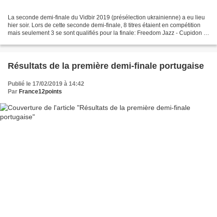
La seconde demi-finale du Vidbir 2019 (présélection ukrainienne) a eu lieu
hier soir. Lors de cette seconde demi-finale, 8 titres étaient en compétition
mais seulement 3 se sont qualifiés pour la finale: Freedom Jazz - Cupidon -
16 points (8+8 [25,64%])...
Résultats de la première demi-finale portugaise
Publié le 17/02/2019 à 14:42
Par
France12points