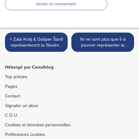
Ajouter un commentaire
< Zala Kralj & Gašper Šantl
Ils ne sont plus que 6 à
représenteront la Slovénie
pouvoir représenter la
à Tel Aviv avec "Sebi"
Géorgie à Tel Aviv... en
géorgien >
Hébergé par Canalblog
Top articles
Pages
Contact
Signaler un abus
C.G.U.
Cookies et données personnelles
Préférences cookies