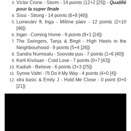
Victor Crone - Storm - 14 points (12+2 [25]) -
Qualifié
pour la super finale
Sissi - Strong - 14 points (6+8 [46])
Lumevärv ft. Inga - Milline päev - 12 points (2+10
[46])
Inger - Coming Home - 9 points (8+1 [24])
The Swingers, Tanja & Birgit - High Heels in the
Neighbourhood - 9 points (5+4 [26])
Sandra Nurmsalu - Soovide puu - 7 points (1+6 [40])
Kerli Kivilaan - Cold Love - 7 points (0+7 [43])
Kadiah - Believe - 6 points (3+3 [25])
Synne Valtri - I'll Do It My Way - 4 points (4+0 [4])
xtra basic & Emily J - Hold Me Close - 0 point (0+0
[21])