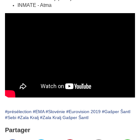
INMATE - Atma
#présélection
#EMA
#Slovénie
#Eurovision 2019
#Gašper Šantl
#Sebi
#Zala Kralj
#Zala Kralj Gašper Šantl
Partager