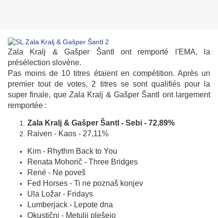
Zala Kralj & Gašper Šantl ont remporté l'EMA, la
présélection slovène.
Pas moins de 10 titres étaient en compétition. Après un
premier tout de votes, 2 titres se sont qualifiés pour la
super finale, que Zala Kralj & Gašper Šantl ont largement
remportée :
Zala Kralj & Gašper Šantl - Sebi - 72,89%
Raiven - Kaos - 27,11%
Kim - Rhythm Back to You
Renata Mohorič - Three Bridges
René - Ne poveš
Fed Horses - Ti ne poznaš konjev
Ula Ložar - Fridays
Lumberjack - Lepote dna
Okustični - Metulji plešejo