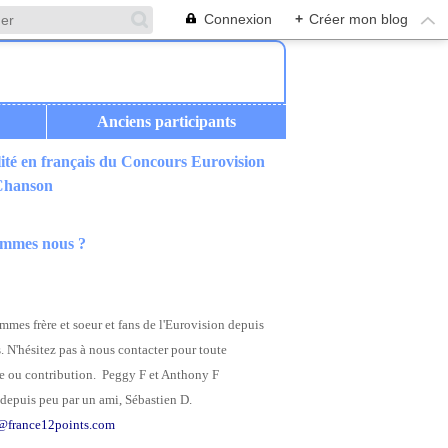
Connexion
+
Créer mon blog
Anciens participants
ité en français du Concours Eurovision
 Chanson
ommes nous ?
mes frère et soeur et fans de l'Eurovision depuis
. N'hésitez pas à nous contacter pour toute
 ou contribution. Peggy F et Anthony F
depuis peu par un ami, Sébastien D.
@france12points.com