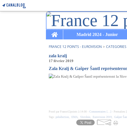
Home
Madrid 2024 - Junior
FRANCE 12 POINTS - EUROVISION
>
CATEGORIES
zala kralj
17 février 2019
Zala Kralj & Gašper Šantl représenteront
Posté par France12points à 14:00 -
Commentaires [
…
]
- Permalien [
Tags:
présélection
,
EMA
,
Slovénie
,
Eurovision 2019
,
Gašper Šan