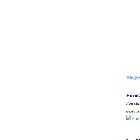
Blogs/
Eurof
Fan club
dessous 