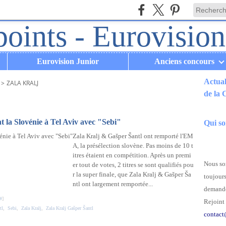
Eurovision Junior
Anciens concours
Actual
>
ZALA KRALJ
de la
.
 la Slovénie à Tel Aviv avec "Sebi"
Qui s
Zala Kralj & Gašper Šantl ont remporté l'EM
A, la présélection slovène. Pas moins de 10 t
itres étaient en compétition. Après un premi
Nous som
er tout de votes, 2 titres se sont qualifiés pou
r la super finale, que Zala Kralj & Gašper Ša
toujours
ntl ont largement remportée...
demande
#
]
Rejoint 
tl
,
Sebi
,
Zala Kralj
,
Zala Kralj Gašper Šantl
contact