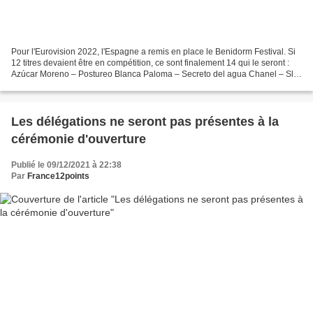
Pour l'Eurovision 2022, l'Espagne a remis en place le Benidorm Festival. Si
12 titres devaient être en compétition, ce sont finalement 14 qui le seront :
Azúcar Moreno – Postureo Blanca Paloma – Secreto del agua Chanel – Slo
mo Gonzalo Hermida – Quién...
Les délégations ne seront pas présentes à la
cérémonie d'ouverture
Publié le 09/12/2021 à 22:38
Par
France12points