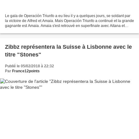
Le gala de Operación Triunfo a eu lieu il y a quelques jours, se soldant par
la victoire de Alfred et Amaia. Mais Operación Triunfo a continué et la grande
gagnante est Amaia. Amaia s'est retrouvé en superfinale avec Aitana et
Miriam. Elle l'a emporté...
Zibbz représentera la Suisse à Lisbonne avec le
titre "Stones"
Publié le 05/02/2018 à 22:32
Par
France12points