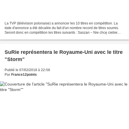
La TVP (télévision polonaise) a annoncer les 10 titres en compétition. La
date d'annonce a été décalée du fait d'un nombre record de titres soumis.
Seront donc en compétition les titres suivants : Saszan – Nie chcę ciebie
mniej Monika Urlik – Momentum...
SuRie représentera le Royaume-Uni avec le titre
"Storm"
Publié le 07/02/2018 à 22:58
Par
France12points