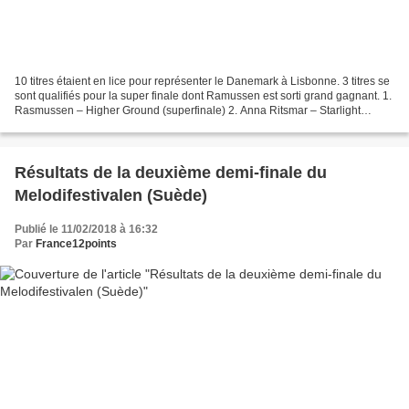
10 titres étaient en lice pour représenter le Danemark à Lisbonne. 3 titres se
sont qualifiés pour la super finale dont Ramussen est sorti grand gagnant. 1.
Rasmussen – Higher Ground (superfinale) 2. Anna Ritsmar – Starlight
(superfinale) 3. Albin Fredy...
Résultats de la deuxième demi-finale du
Melodifestivalen (Suède)
Publié le 11/02/2018 à 16:32
Par
France12points