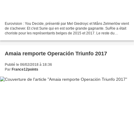
Eurovision : You Decide, présenté par Mel Giedroyc et Måns Zelmerlöw vient
de s'achever. Et c'est Surie qui en est sortie grande gagnante. SuRie a était
choriste pour les représentants belges de 2015 et 2017. Le reste du
classement n'a pas été annoncé....
Amaia remporte Operación Triunfo 2017
Publié le 06/02/2018 à 18:36
Par
France12points