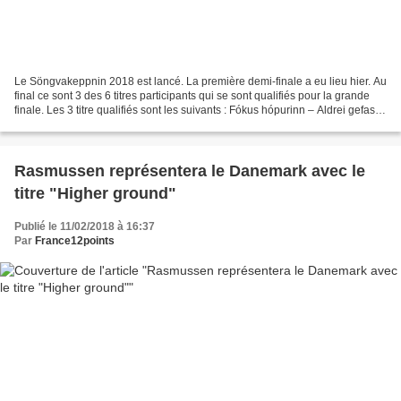
Le Söngvakeppnin 2018 est lancé. La première demi-finale a eu lieu hier. Au
final ce sont 3 des 6 titres participants qui se sont qualifiés pour la grande
finale. Les 3 titre qualifiés sont les suivants : Fókus hópurinn – Aldrei gefast
upp QUALIFIE Ari...
Rasmussen représentera le Danemark avec le
titre "Higher ground"
Publié le 11/02/2018 à 16:37
Par
France12points