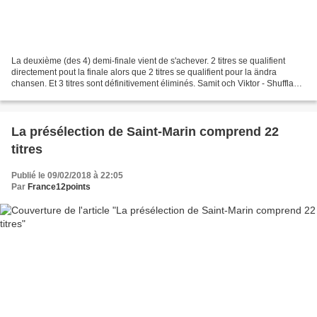
La deuxième (des 4) demi-finale vient de s'achever. 2 titres se qualifient
directement pout la finale alors que 2 titres se qualifient pour la ändra
chansen. Et 3 titres sont définitivement éliminés. Samit och Viktor - Shuffla
QUALIFIE JLiamoo - Last...
La présélection de Saint-Marin comprend 22
titres
Publié le 09/02/2018 à 22:05
Par
France12points