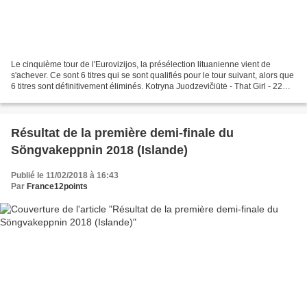
Le cinquième tour de l'Eurovizijos, la présélection lituanienne vient de
s'achever. Ce sont 6 titres qui se sont qualifiés pour le tour suivant, alors que
6 titres sont définitivement éliminés. Kotryna Juodzevičiūtė - That Girl - 22
points (12+10 [837)]...
Résultat de la première demi-finale du
Söngvakeppnin 2018 (Islande)
Publié le 11/02/2018 à 16:43
Par
France12points