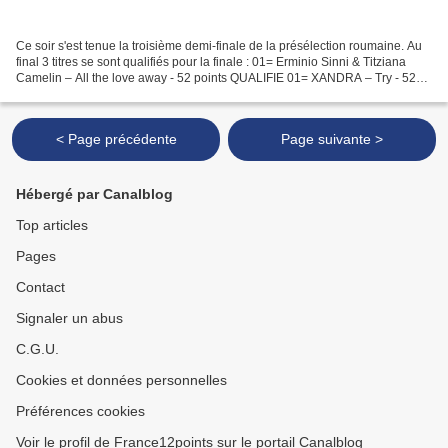
Ce soir s'est tenue la troisième demi-finale de la présélection roumaine. Au
final 3 titres se sont qualifiés pour la finale : 01= Erminio Sinni & Titziana
Camelin – All the love away - 52 points QUALIFIE 01= XANDRA – Try - 52
points QUALIFIE 03. VYROS...
< Page précédente
Page suivante >
Hébergé par Canalblog
Top articles
Pages
Contact
Signaler un abus
C.G.U.
Cookies et données personnelles
Préférences cookies
Voir le profil de France12points sur le portail Canalblog