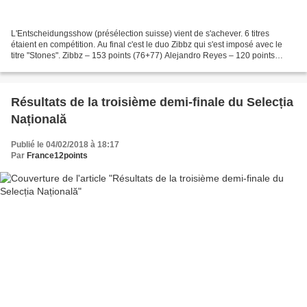
L'Entscheidungsshow (présélection suisse) vient de s'achever. 6 titres
étaient en compétition. Au final c'est le duo Zibbz qui s'est imposé avec le
titre "Stones". Zibbz – 153 points (76+77) Alejandro Reyes – 120 points
(72+48) Vanessa Iraci – 67 points...
Résultats de la troisième demi-finale du Selecția
Națională
Publié le 04/02/2018 à 18:17
Par
France12points