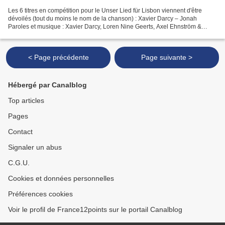
Les 6 titres en compétition pour le Unser Lied für Lisbon viennent d'être
dévoilés (tout du moins le nom de la chanson) : Xavier Darcy – Jonah
Paroles et musique : Xavier Darcy, Loren Nine Geerts, Axel Ehnström &
Thomas Stengaard Ivy Quainoo – House on...
< Page précédente
Page suivante >
Hébergé par Canalblog
Top articles
Pages
Contact
Signaler un abus
C.G.U.
Cookies et données personnelles
Préférences cookies
Voir le profil de France12points sur le portail Canalblog