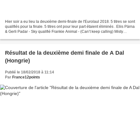
Hier soir a eu lieu la deuxième demi-finale de l'Eurolaul 2018. 5 titres se sont
qualifiés pour la finale. 5 titres ont pour leur part étaient éliminés . Eliis Pärna
& Gerli Padar - Sky qualifié Frankie Animal - (Can’t keep calling) Misty
qualifié Evestus...
Résultat de la deuxième demi finale de A Dal
(Hongrie)
Publié le 18/02/2018 à 11:14
Par
France12points