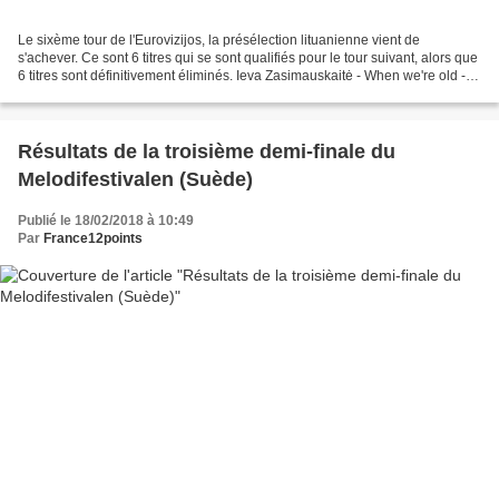
Le sixème tour de l'Eurovizijos, la présélection lituanienne vient de
s'achever. Ce sont 6 titres qui se sont qualifiés pour le tour suivant, alors que
6 titres sont définitivement éliminés. Ieva Zasimauskaitė - When we're old -
20 points (12+8 [2.029])...
Résultats de la troisième demi-finale du
Melodifestivalen (Suède)
Publié le 18/02/2018 à 10:49
Par
France12points