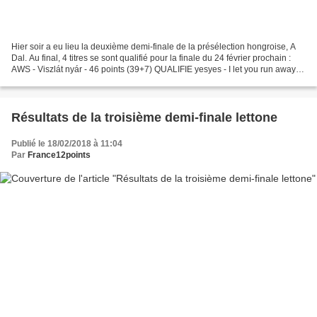
Hier soir a eu lieu la deuxième demi-finale de la présélection hongroise, A
Dal. Au final, 4 titres se sont qualifié pour la finale du 24 février prochain :
AWS - Viszlát nyár - 46 points (39+7) QUALIFIE yesyes - I let you run away -
45 points (37+8)...
Résultats de la troisième demi-finale lettone
Publié le 18/02/2018 à 11:04
Par
France12points