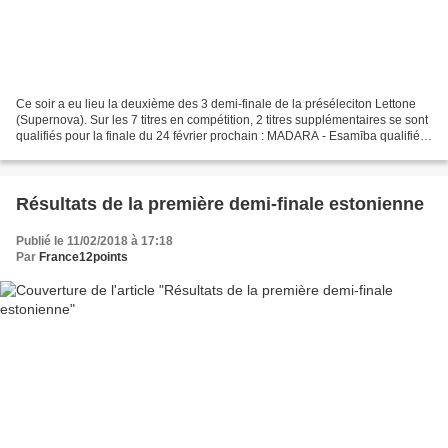
Ce soir a eu lieu la deuxième des 3 demi-finale de la préséleciton Lettone
(Supernova). Sur les 7 titres en compétition, 2 titres supplémentaires se sont
qualifiés pour la finale du 24 février prochain : MADARA - Esamība qualifié
Ritvars - Who's counting...
Résultats de la première demi-finale estonienne
Publié le 11/02/2018 à 17:18
Par
France12points