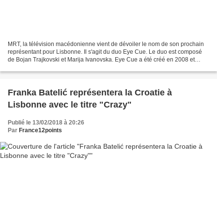
MRT, la télévision macédonienne vient de dévoiler le nom de son prochain
représentant pour Lisbonne. Il s'agit du duo Eye Cue. Le duo est composé
de Bojan Trajkovski et Marija Ivanovska. Eye Cue a été créé en 2008 et
remporte depuis lors un grand succès...
Franka Batelić représentera la Croatie à
Lisbonne avec le titre "Crazy"
Publié le 13/02/2018 à 20:26
Par
France12points