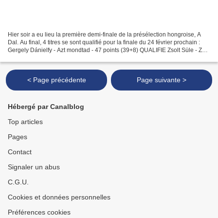
Hier soir a eu lieu la première demi-finale de la présélection hongroise, A
Dal. Au final, 4 titres se sont qualifié pour la finale du 24 février prochain :
Gergely Dánielfy - Azt mondtad - 47 points (39+8) QUALIFIE Zsolt Süle - Zöld
a május- 45 points...
< Page précédente
Page suivante >
Hébergé par Canalblog
Top articles
Pages
Contact
Signaler un abus
C.G.U.
Cookies et données personnelles
Préférences cookies