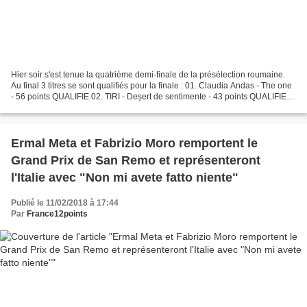
Hier soir s'est tenue la quatrième demi-finale de la présélection roumaine.
Au final 3 titres se sont qualifiés pour la finale : 01. Claudia Andas - The one
- 56 points QUALIFIE 02. TIRI - Deșert de sentimente - 43 points QUALIFIE
03. Feli - Bună de iubit...
Ermal Meta et Fabrizio Moro remportent le
Grand Prix de San Remo et représenteront
l'Italie avec "Non mi avete fatto niente"
Publié le 11/02/2018 à 17:44
Par
France12points