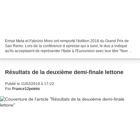
Ermal Meta et Fabrizio Moro ont remporté l'édition 2018 du Grand Prix de
San Remo. Lors de la conférence d epresse qui a suivi, le duo a indiqué
qu'ils acceptaient de représenter l'Italie à l'Eurovision avec leur titre "Non mi
avete fatto niente". Ermal...
Résultats de la deuxième demi-finale lettone
Publié le 11/02/2018 à 17:22
Par
France12points