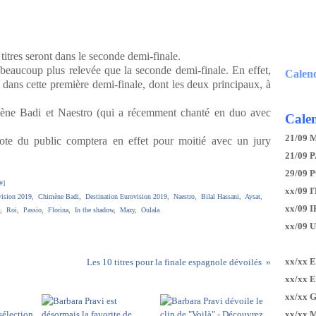
titres seront dans le seconde demi-finale.
 beaucoup plus relevée que la seconde demi-finale. En effet,
Calen
dans cette première demi-finale, dont les deux principaux, à
ène Badi et Naestro (qui a récemment chanté en duo avec
Calen
21/09 
ote du public comptera en effet pour moitié avec un jury
21/09 P
29/09 
#
]
xx/09 I
vision 2019
,
Chimène Badi
,
Destination Eurovision 2019
,
Naestro
,
Bilal Hassani
,
Aysat
,
xx/09 
,
Roi
,
Passio
,
Florina
,
In the shadow
,
Mazy
,
Oulala
xx/09 
xx/xx 
Les 10 titres pour la finale espagnole dévoilés
xx/xx 
xx/xx 
xx/xx 