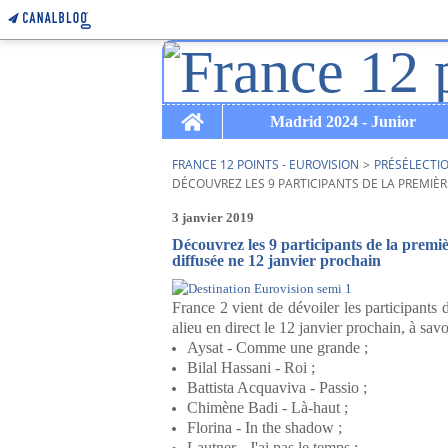
Home
Madrid 2024 - Junior
FRANCE 12 POINTS - EUROVISION
>
PRÉSÉLECTI
DÉCOUVREZ LES 9 PARTICIPANTS DE LA PREMIÈR
3 janvier 2019
Découvrez les 9 participants de la premi
diffusée ne 12 janvier prochain
France 2 vient de dévoiler les participants
alieu en direct le 12 janvier prochain, à savo
Aysat - Comme une grande ;
Bilal Hassani - Roi ;
Battista Acquaviva - Passio ;
Chimène Badi - Là-haut ;
Florina - In the shadow ;
Lautner - J'ai pas le temps ;