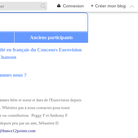
Connexion
+
Créer mon blog
Anciens participants
ité en français du Concours Eurovision
ER PROCHAIN
 Chanson
ommes nous ?
mes frère et soeur et fans de l'Eurovision depuis
. N'hésitez pas à nous contacter pour toute
 ou contribution. Peggy F et Anthony F
depuis peu par un ami, Sébastien D.
@france12points.com