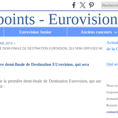
Eurovision Junior
Anciens concours
Actual
ONS 2019
>
E DEMI-FINALE DE DESTINATION EUROVISION, QUI SERA DIFFUSÉE NE 12 JANVI
de la
.
Qui s
ère demi-finale de Destination EUrovision, qui sera
 de la première demi-finale de Destination Eurovision, qui aur
Nous som
ir :
toujours
demande
Rejoint 
contact