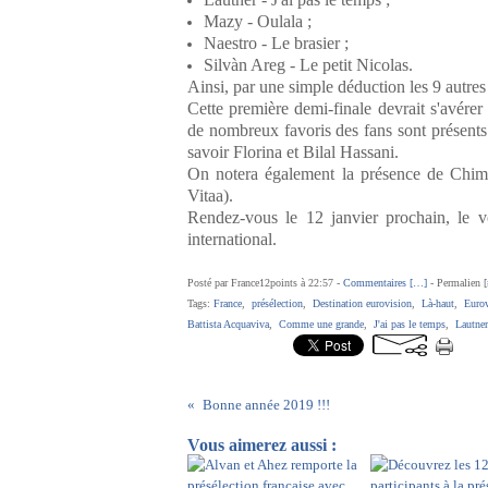
Mazy - Oulala ;
Naestro - Le brasier ;
Silvàn Areg - Le petit Nicolas.
Ainsi, par une simple déduction les 9 autres 
Cette première demi-finale devrait s'avérer
de nombreux favoris des fans sont présents 
savoir Florina et Bilal Hassani.
On notera également la présence de Chim
Vitaa).
Rendez-vous le 12 janvier prochain, le v
international.
Posté par France12points à 22:57 -
Commentaires [
…
]
- Permalien [
Tags:
France
,
présélection
,
Destination eurovision
,
Là-haut
,
Euro
Battista Acquaviva
,
Comme une grande
,
J'ai pas le temps
,
Lautner
Bonne année 2019 !!!
Vous aimerez aussi :