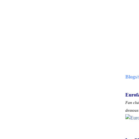
Blogs/
Eurof
Fan club
dessous 