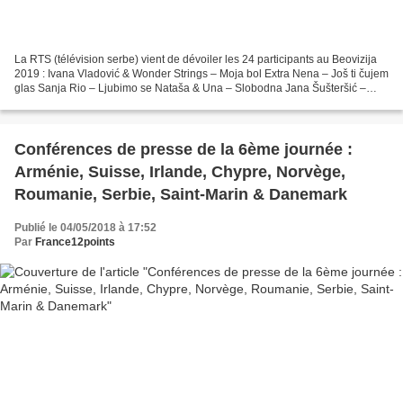
La RTS (télévision serbe) vient de dévoiler les 24 participants au Beovizija
2019 : Ivana Vladović & Wonder Strings – Moja bol Extra Nena – Još ti čujem
glas Sanja Rio – Ljubimo se Nataša & Una – Slobodna Jana Šušteršić –
Viktorija Saška Janks – Da li...
Conférences de presse de la 6ème journée :
Arménie, Suisse, Irlande, Chypre, Norvège,
Roumanie, Serbie, Saint-Marin & Danemark
Publié le 04/05/2018 à 17:52
Par
France12points