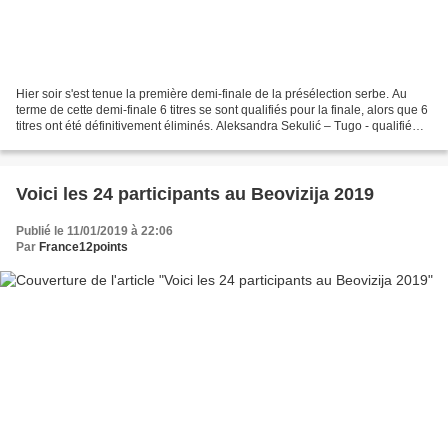
Hier soir s'est tenue la première demi-finale de la présélection serbe. Au
terme de cette demi-finale 6 titres se sont qualifiés pour la finale, alors que 6
titres ont été définitivement éliminés. Aleksandra Sekulić – Tugo - qualifié
Saška Janks – Da...
Voici les 24 participants au Beovizija 2019
Publié le 11/01/2019 à 22:06
Par
France12points