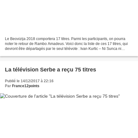
Le Beovizija 2018 comportera 17 titres. Parmi les participants, on pourra
noter le retour de Rambo Amadeus. Voici donc la liste de ces 17 titres, qui
devront être départagés par le seul télévote : Ivan Kurtic – Ni Sunca ni
Meseca Rambo Amadeus & Beti...
La télévision Serbe a reçu 75 titres
Publié le 14/12/2017 à 22:16
Par
France12points