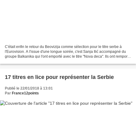
C'était enfin le retour du Beovizija comme sélection pour le titre serbe à
l'Eurovision. A l'issue d'une longue soirée, c'est Sanja Ilić accompagné du
groupe Balkanika qui l'ont emporté avec le titre "Nova deca". Ils ont remporté
tant le vote du jury...
17 titres en lice pour représenter la Serbie
Publié le 22/01/2018 à 13:01
Par
France12points