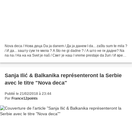
Nova deca / Hова деца Da ja danem / Да ја данем I da... zaštu sum te mila ?
/ И да... зашту сум те мила ? A što ne gi dadne ? / А што не ги дадне? Na
na na / На на на Svet je naš / Свет је наш I vreme prestaje da žuri / И време
престаје да жури Kad si...
Sanja Ilić & Balkanika représenteront la Serbie
avec le titre "Nova deca"
Publié le 21/02/2018 à 23:44
Par
France12points