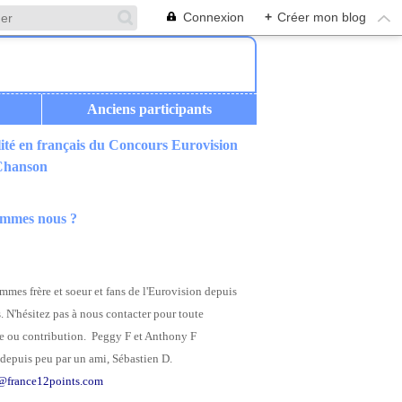
Connexion
+
Créer mon blog
Anciens participants
ité en français du Concours Eurovision
 Chanson
ommes nous ?
mes frère et soeur et fans de l'Eurovision depuis
. N'hésitez pas à nous contacter pour toute
 ou contribution. Peggy F et Anthony F
depuis peu par un ami, Sébastien D.
@france12points.com