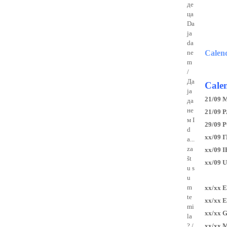
де
ца
Da
ja
da
ne
Calen
m
/
Да
Calen
ја
21/09 
да
не
21/09 P
м I
29/09 
d
xx/09 I
a...
za
xx/09 
št
xx/09 
u s
u
m
xx/xx 
te
xx/xx 
mi
xx/xx 
la
? /
xx/xx 