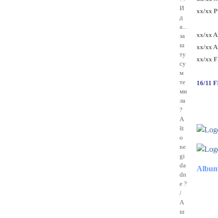
И
xx/xx 
д
а...
xx/xx 
за
ш
xx/xx 
ту
xx/xx 
су
м
те
16/11 
ми
ла
?
A
št
o
ne
gi
da
Album
dn
e ?
/
А
ш