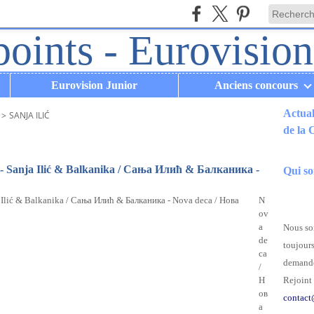
Eurovision Junior
Anciens concours
Actual
>
SANJA ILIĆ
de la
.
ie - Sanja Ilić & Balkanika / Сања Илић & Балканика -
Qui s
N
ov
a
Nous som
de
toujours
ca
demande
/
H
Rejoint 
ов
contact
а