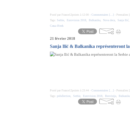
Posté par France12points à 12:00 -
Commentaires [
…
]
- Permalien [
Tags:
Serbie
,
Eurovision 2018
,
Balkanika
,
Nova deca
,
Sanja Ilić
Сања Илић
21 février 2018
Sanja Ilić & Balkanika représenteront la
Posté par France12points à 23:44 -
Commentaires [
…
]
- Permalien [
Tags:
présélection
,
Serbie
,
Eurovision 2018
,
Beovizija
,
Balkanik