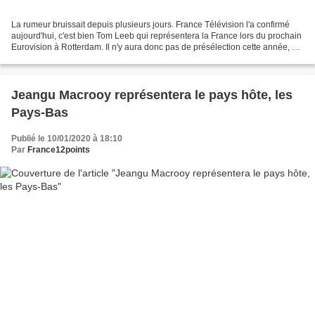
La rumeur bruissait depuis plusieurs jours. France Télévision l'a confirmé
aujourd'hui, c'est bien Tom Leeb qui représentera la France lors du prochain
Eurovision à Rotterdam. Il n'y aura donc pas de présélection cette année, à
l'instar de 2018 et 2019....
Jeangu Macrooy représentera le pays hôte, les
Pays-Bas
Publié le 10/01/2020 à 18:10
Par
France12points