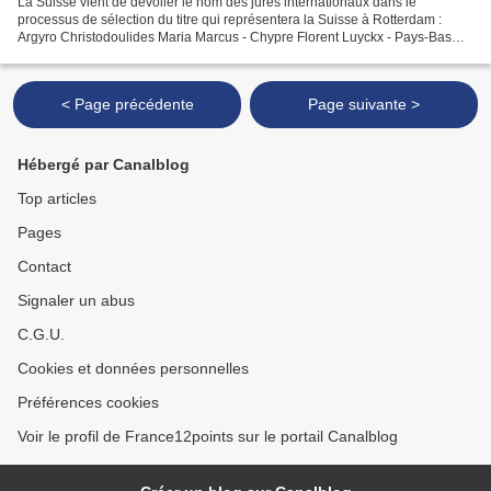
La Suisse vient de dévoiler le nom des jurés internationaux dans le
processus de sélection du titre qui représentera la Suisse à Rotterdam :
Argyro Christodoulides Maria Marcus - Chypre Florent Luyckx - Pays-Bas
Pete Watson - Royaume-Uni Jennifer O’Brien...
< Page précédente
Page suivante >
Hébergé par Canalblog
Top articles
Pages
Contact
Signaler un abus
C.G.U.
Cookies et données personnelles
Préférences cookies
Voir le profil de France12points sur le portail Canalblog