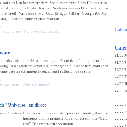
e soir a eu lieu la première demi-finale estonienne. 6 des 12 titres se so
t qualifiés pour la finale : Rasmus Rändvee - Young - Qualifié Anett Ku
bin & Fredi - Write About Me - Qualifié Egert Milder - Georgia (On My
ind) - Qualifié Synne Valtri & Väliharf...
#
]
Calen
m
,
Rotterdam 2020
,
Estonie 2020
,
Eurolaul 2020
Calen
hypre
21/09 
ro a dévoilé le titre de sa chanson pour Rotterdam. Il interprètera alors
21/09 P
ning". Il a également dévoilé le thème graphique de ce titre. Pour l'heu
29/09 
ucune date n'a été annoncé concernant la dffusion de ce titre.
xx/09 I
#
]
xx/09 
am 2020
,
Sandro
,
Chypre 2020
,
Running
xx/09 
ois "Universo" en direct
xx/xx 
xx/xx 
Blas Cantó était l'invité de Oparcion Triumfo ; il a ainsi
interprété pour la première fois en direct son titre "Univ
xx/xx 
erso". Découvrez cette prestation.
xx/xx 