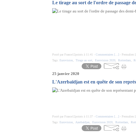
Le tirage au sort de l'ordre de passage de
Posté par France12points à 11:41 -
Commentaires [
…
]
- Permalien [
Tags:
Eurovision
,
Tirage au sort
,
Eurovision 2020
,
Rotterdam
,
R
25 janvier 2020
L'Azerbaïdjan est en quête de son repré
Posté par France12points à 11:37 -
Commentaires [
…
]
- Permalien [
Tags:
Eurovision
,
Azerbaïdjan
,
Eurovision 2020
,
Rotterdam
,
Rot