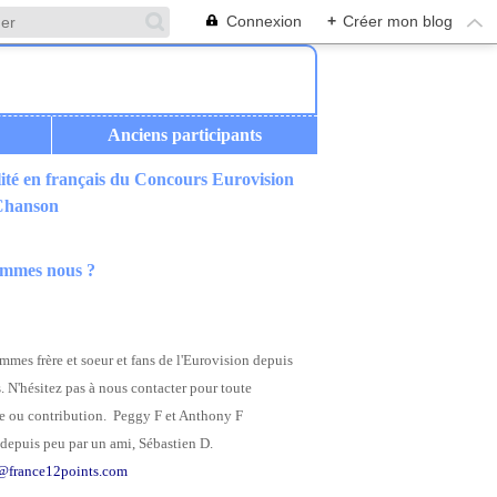
Connexion
+
Créer mon blog
Anciens participants
ité en français du Concours Eurovision
 Chanson
ommes nous ?
mes frère et soeur et fans de l'Eurovision depuis
. N'hésitez pas à nous contacter pour toute
 ou contribution. Peggy F et Anthony F
depuis peu par un ami, Sébastien D.
@france12points.com