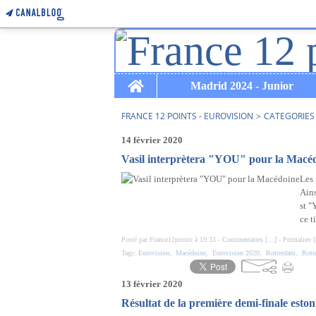
Home
Madrid 2024 - Junior
FRANCE 12 POINTS - EUROVISION
>
CATEGORIES
14 février 2020
Vasil interprètera "YOU" pour la Macé
Les 
Ains
st "
ce ti
Posté par France12points à 19:33 -
Commentaires [
…
]
- Permalien [
Tags:
Eurovision
,
Macédoine
,
Eurovision 2020
,
Rotterdam
,
Rott
13 février 2020
Résultat de la première demi-finale esto