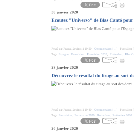
30 janvier 2020
Ecoutez "Universo" de Blas Cantó pour
Posté par France12points à 19:50 -
Commentaires [
…
]
- Permalien [
Tags:
Espagne
,
Eurovision
,
Eurovision 2020
,
Rotterdam
,
Blas C
28 janvier 2020
Découvrez le résultat du tirage au sort d
Posté par France12points à 19:40 -
Commentaires [
…
]
- Permalien [
Tags:
Eurovision
,
Eurovision 2020
,
Rotterdam
,
Rotterdam 2020
26 janvier 2020