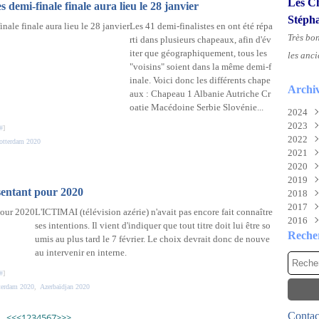
Les Ch
s demi-finale finale aura lieu le 28 janvier
Stéph
Les 41 demi-finalistes en ont été répa
Très bo
rti dans plusieurs chapeaux, afin d'év
iter que géographiquement, tous les
les anci
"voisins" soient dans la même demi-f
inale. Voici donc les différents chape
Archi
aux : Chapeau 1 Albanie Autriche Cr
oatie Macédoine Serbie Slovénie...
2024
2023
Aoû
#
]
2022
Juil
Nov
otterdam 2020
2021
Juin
Sep
Déc
2020
Mai
Mai
Déc
2019
Févr
Mar
Nov
Déc
sentant pour 2020
2018
Févr
Oct
Nov
Déc
2017
Janv
Sep
Oct
Nov
Déc
L'ICTIMAI (télévision azérie) n'avait pas encore fait connaître
2016
Aoû
Mai
Oct
Nov
Déc
ses intentions. Il vient d'indiquer que tout titre doit lui être so
Juil
Mar
Aoû
Oct
Nov
Déc
Reche
umis au plus tard le 7 février. Le choix devrait donc de nouve
Mai
Févr
Juil
Sep
Oct
Nov
au intervenir en interne.
Avri
Janv
Mai
Aoû
Sep
Oct
#
]
Mar
Avri
Juil
Aoû
Sep
terdam 2020
,
Azerbaïdjan 2020
Févr
Mar
Juin
Juil
Aoû
Janv
Févr
Mai
Juin
Juil
Contact
Janv
Avri
Mai
Juin
<<
<
1
2
3
4
5
6
7
>
>>