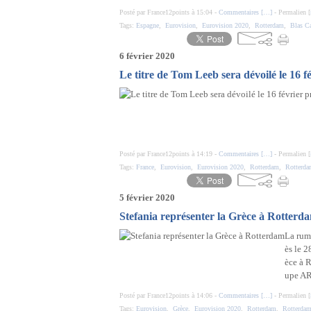
Posté par France12points à 15:04 -
Commentaires [
…
]
- Permalien [
Tags:
Espagne
,
Eurovision
,
Eurovision 2020
,
Rotterdam
,
Blas C
6 février 2020
Le titre de Tom Leeb sera dévoilé le 16 f
Posté par France12points à 14:19 -
Commentaires [
…
]
- Permalien [
Tags:
France
,
Eurovision
,
Eurovision 2020
,
Rotterdam
,
Rotterd
5 février 2020
Stefania représenter la Grèce à Rotterd
La rume
ès le 2
èce à R
upe AR
Posté par France12points à 14:06 -
Commentaires [
…
]
- Permalien [
Tags:
Eurovision
,
Grèce
,
Eurovision 2020
,
Rotterdam
,
Rotterda