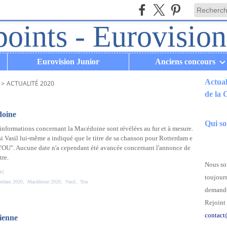
Eurovision Junior
Anciens concours
Actual
>
ACTUALITÉ 2020
de la
.
doine
Qui s
informations concernant la Macédoine sont révélées au fur et à mesure.
i Vasil lui-même a indiqué que le titre de sa chanson pour Rotterdam e
YOU". Aucune date n'a cependant été avancée concernant l'annonce de
tre.
Nous som
#
]
toujours
erdam 2020
,
Macédoine 2020
,
Vasil
,
You
demande
Rejoint 
contact
nienne