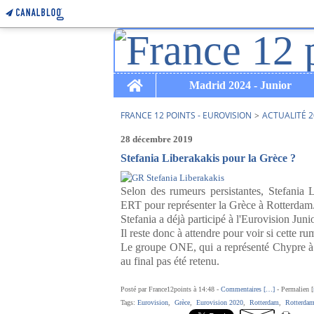
Home
Madrid 2024 - Junior
FRANCE 12 POINTS - EUROVISION
>
ACTUALITÉ 2
28 décembre 2019
Stefania Liberakakis pour la Grèce ?
Selon des rumeurs persistantes, Stefania L
ERT pour représenter la Grèce à Rotterdam
Stefania a déjà participé à l'Eurovision Jun
Il reste donc à attendre pour voir si cette r
Le groupe ONE, qui a représenté Chypre à l'
au final pas été retenu.
Posté par France12points à 14:48 -
Commentaires [
…
]
- Permalien [
Tags:
Eurovision
,
Grèce
,
Eurovision 2020
,
Rotterdam
,
Rotterda