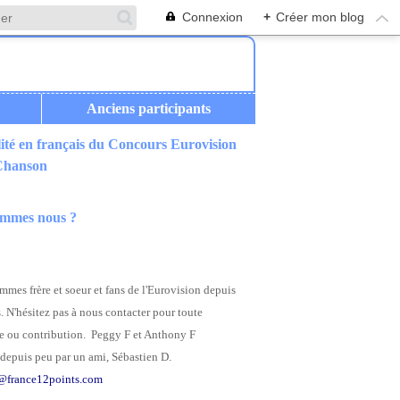
Connexion
+
Créer mon blog
Anciens participants
ité en français du Concours Eurovision
 Chanson
ommes nous ?
mes frère et soeur et fans de l'Eurovision depuis
. N'hésitez pas à nous contacter pour toute
 ou contribution. Peggy F et Anthony F
depuis peu par un ami, Sébastien D.
@france12points.com