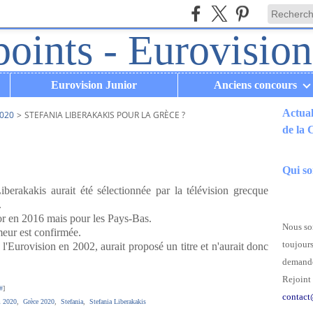
Eurovision Junior
Anciens concours
Actual
020
>
STEFANIA LIBERAKAKIS POUR LA GRÈCE ?
de la
.
Qui s
iberakakis aurait été sélectionnée par la télévision grecque
.
ior en 2016 mais pour les Pays-Bas.
Nous som
umeur est confirmée.
toujours
Eurovision en 2002, aurait proposé un titre et n'aurait donc
demande
Rejoint 
#
]
contact
m 2020
,
Grèce 2020
,
Stefania
,
Stefania Liberakakis