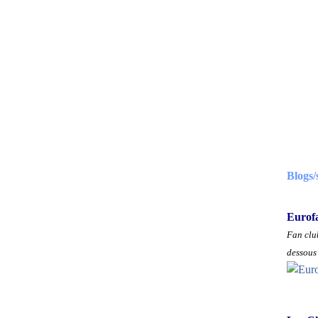
Blogs/
Eurof
Fan club
dessous 