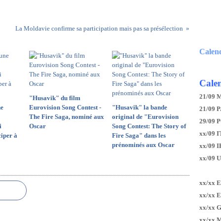
La Moldavie confirme sa participation mais pas sa présélection
Calen
Calen
21/09 
"Husavik" du film
ne
Eurovision Song Contest -
"Husavik" la bande
21/09 P
The Fire Saga, nominé aux
original de "Eurovision
29/09 
i
Oscar
Song Contest: The Story of
xx/09 I
ciper à
Fire Saga" dans les
prénominés aux Oscar
xx/09 
xx/09 
xx/xx 
xx/xx 
xx/xx 
xx/xx 