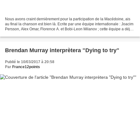
Nous avons craint dernièrement pour la participation de la Macédoine, ais
au final la chanson est bien là. Ecrite par une équipe internationale : Joacim
Persson, Alex Omar, Florence A. et Bobi-Leon Milanov ; cette équipe a déjà
collaboré avec de nombreux...
Brendan Murray interprètera "Dying to try"
Publié le 10/03/2017 à 20:58
Par
France12points