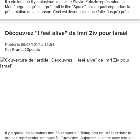
Il a été indiqué il y a plusieurs mois que Slavko Kalezić représenterait le
Monténégro et qu'il interprèterait le titre "Space" ; il manquait cependant la
présentation de la chanson. Ceci est désormais chose faite. Jusqu'à présent,
le Monténégro a été...
Découvrez "I feel alive" de Imri Ziv pour Israël
Publié le 09/03/2017 à 16:54
Par
France12points
Il y a quelques semaines Imri Ziv remportait Rising Star en Israël et donc le
droit de représenter son pays à l'Eurovision. Aujourd'hui le titre avec lequel il