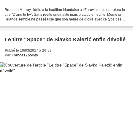
Brendan Murray, fidèle à la tradition irlandaise à l'Eurovision interprètera le
titre "Dying to try". Sans réelle originalité mais plutôt bien écrite. Même si
l'Irlande semble ne pas réalisé que son heure de gloire avec ce type des
chansons est passée,...
Le titre "Space" de Slavko Kalezić enfin dévoilé
Publié le 10/03/2017 à 20:53
Par
France12points