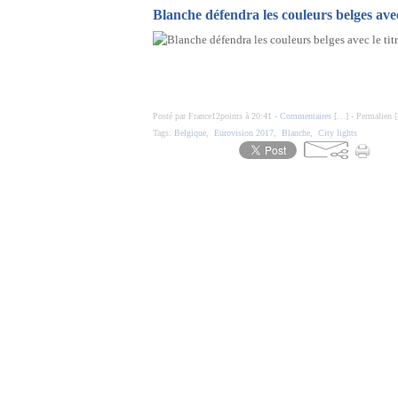
Blanche défendra les couleurs belges avec 
Posté par France12points à 20:41 -
Commentaires [
…
]
- Permalien [
Tags:
Belgique
,
Eurovision 2017
,
Blanche
,
City lights