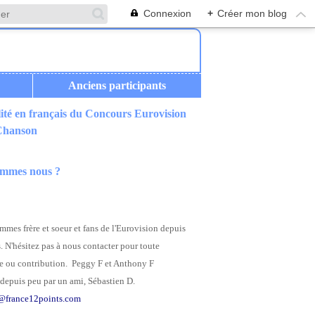
Connexion
+
Créer mon blog
Anciens participants
ité en français du Concours Eurovision
 Chanson
ommes nous ?
mes frère et soeur et fans de l'Eurovision depuis
. N'hésitez pas à nous contacter pour toute
 ou contribution. Peggy F et Anthony F
depuis peu par un ami, Sébastien D.
@france12points.com