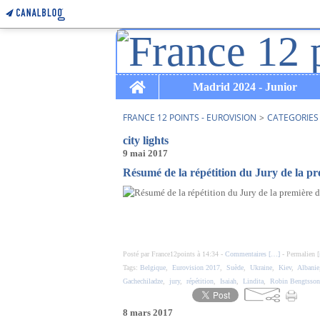
Home
Madrid 2024 - Junior
FRANCE 12 POINTS - EUROVISION
>
CATEGORIES
city lights
9 mai 2017
Résumé de la répétition du Jury de la pr
Posté par France12points à 14:34 -
Commentaires [
…
]
- Permalien [
Tags:
Belgique
,
Eurovision 2017
,
Suède
,
Ukraine
,
Kiev
,
Albanie
Gachechiladze
,
jury
,
répétition
,
Isaiah
,
Lindita
,
Robin Bengtsson
8 mars 2017