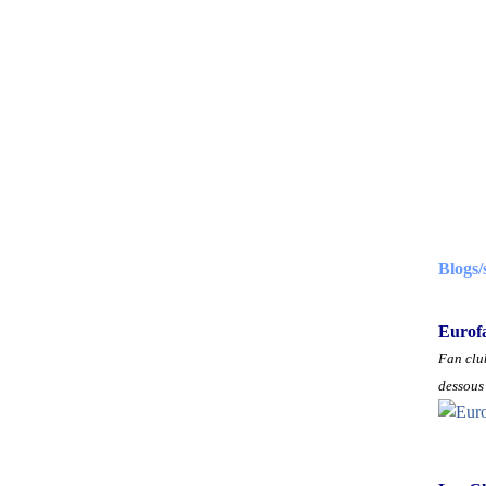
Blogs/
Eurof
Fan club
dessous 