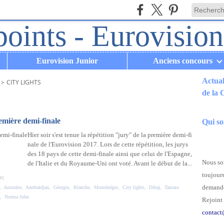
Eurovision Junior
Anciens concours
Actual
>
CITY LIGHTS
de la
.
emière demi-finale
Qui s
Hier soir s'est tenue la répétition "jury" de la première demi-fi
nale de l'Eurovision 2017. Lors de cette répétition, les jurys
des 18 pays de cette demi-finale ainsi que celui de l'Espagne,
Nous som
de l'Italie et du Royaume-Uni ont voté. Avant le début de la...
toujours
#
]
demande
,
Australie
,
Azerbaïdjan
,
Géorgie
,
Blanche
,
Monténégro
,
City lights
,
Dihaj
,
Tamara
,
Norma John
Rejoint 
contact