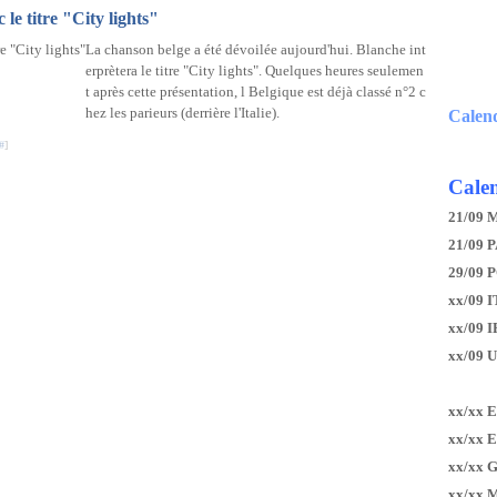
le titre "City lights"
La chanson belge a été dévoilée aujourd'hui. Blanche int
erprètera le titre "City lights". Quelques heures seulemen
t après cette présentation, l Belgique est déjà classé n°2 c
hez les parieurs (derrière l'Italie).
Calen
#
]
Calen
21/09 
21/09 P
29/09 
xx/09 I
xx/09 
xx/09 
xx/xx 
xx/xx 
xx/xx 
xx/xx 