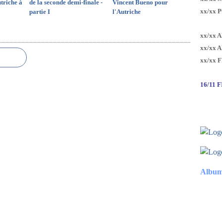
triche à
de la seconde demi-finale -
Vincent Bueno pour
xx/xx 
partie I
l'Autriche
xx/xx 
xx/xx 
xx/xx 
16/11 
Album