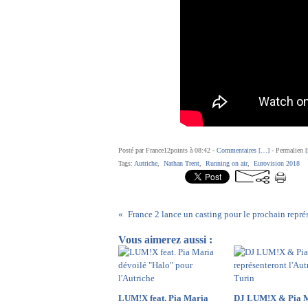
Posté par France12points à 08:42 -
Commentaires [
…
]
- Permalien [
Tags:
Autriche
,
Nathan Trent
,
Running on air
,
Eurovision 2018
Vous aimerez aussi :
LUM!X feat. Pia Maria
DJ LUM!X & Pia 