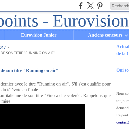
Eurovision Junior
Anciens concours
Actual
017
>
DE SON TITRE "RUNNING ON AIR"
de la
.
Qui s
e de son titre "Running on air"
ernier avec le titre "Running on air". S'il s'est qualifié pour
 du télévote en finale.
Nous som
n italienne de son titre "Fino a che volerò". Rappelons que
toujours
a mère.
demande
Rejoint 
contact