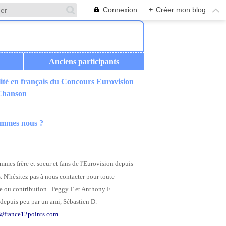
Connexion
+
Créer mon blog
Anciens participants
ité en français du Concours Eurovision
 Chanson
ommes nous ?
mes frère et soeur et fans de l'Eurovision depuis
. N'hésitez pas à nous contacter pour toute
 ou contribution. Peggy F et Anthony F
depuis peu par un ami, Sébastien D.
@france12points.com