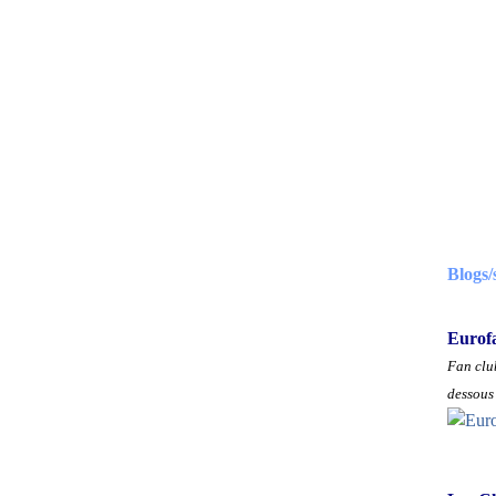
Blogs/
Eurof
Fan club
dessous 