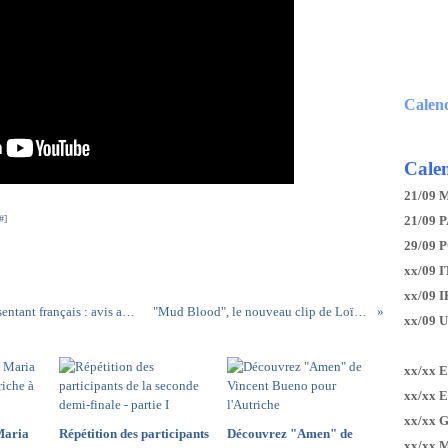
Calen
Calen
21/09 
#
]
21/09 P
29/09 
xx/09 I
xx/09 
France 2 lance un casting pour le prochain représentant français : avis aux amateurs
"Mud Blood", le nouveau clip de Loïc Nottet
xx/09 
xx/xx 
xx/xx 
xx/xx 
Maria
Répétition des participants
Découvrez "Amen" de
xx/xx 