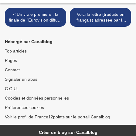
< Un vraie première : la
Voici la lettre (traduite en
finale de l'Eurovision diffusé
français) adressée par la
dans les cinémas CGR !
Directrice Générale de
Félicitation France
l'UER au Premier Ministre
Télévision !
ukrainien : le ton monte >
Hébergé par Canalblog
Top articles
Pages
Contact
Signaler un abus
C.G.U.
Cookies et données personnelles
Préférences cookies
Voir le profil de France12points sur le portail Canalblog
Créer un blog sur Canalblog