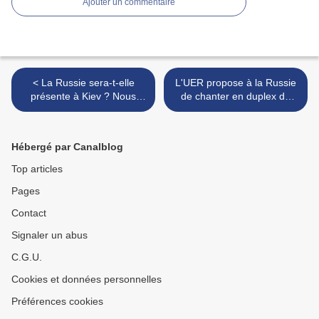
Ajouter un commentaire
< La Russie sera-t-elle
L'UER propose à la Russie
présente à Kiev ? Nous
de chanter en duplex de
l'espérons mais l'Ukraine
Russie... mais l'Ukraine
semble vouloir la bannir du
refuse... peut-on tomber
territoire ukrainien...
plus bas ? >
Hébergé par Canalblog
Top articles
Pages
Contact
Signaler un abus
C.G.U.
Cookies et données personnelles
Préférences cookies